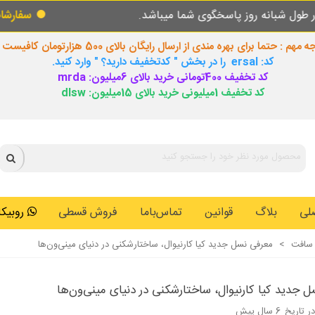
 پاسخگوی شما میباشد.
سفارشات طبق روال عادی
 مهم : حتما برای بهره مندی از ارسال رایگان بالای 500 هزارتومان کافیست
کد: ersal را در بخش " کدتخفیف دارید؟ " وارد کنید.
کد تخفیف 400تومانی خرید بالای 6میلیون: mrda
کد تخفیف 1میلیونی خرید بالای 15میلیون: dlsw
لی
بلاگ
قوانین
تماس‌باما
فروش قسطی
روبیکا: 0146259
 سافت
>
معرفی نسل جدید کیا کارنیوال، ساختارشکنی در دنیای مینی‌ون‌ها
 جدید کیا کارنیوال، ساختارشکنی در دنیای مینی‌ون‌ها
ر تاریخ
6 سال پیش