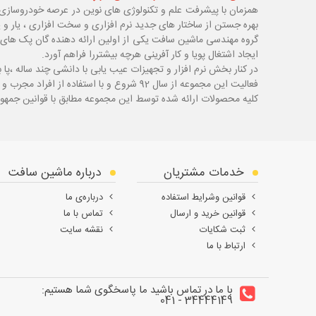
همزمان با پیشرفت علم و تکنولوژی های نوین در عرصه خودروسازی 
بهره جستن از ساختار های جدید نرم افزاری و سخت افزاری ، یار و 
گروه مهندسی ماشین سافت یکی از اولین ارائه دهنده گان پک های 
ایجاد اشتغال پویا و کار آفرینی هرچه بیشتررا فراهم آورد.
در کنار بخش نرم افزار و تجهیزات عیب یابی با دانشی چند ساله ،پا
ب
فعالیت این مجموعه از سال 92 شروع و با استفاده از افراد مجرب و با سابقه توانسته قدم های محکمی در زمینه های مختلف اعم از ابزار ، تجهیزات تعمیرگاهی و عیب یابی بردارد.
کلیه محصولات ارائه شده توسط این مجموعه مطابق با قوانین جمهور
خدمات مشتریان
درباره ماشین سافت
قوانین وشرایط استفاده
درباره‌ی ما
قوانین خرید و ارسال
تماس با ما
ثبت شکایات
نقشه سایت
ارتباط با ما
با ما در تماس باشید ما پاسخگوی شما هستیم:
34444149 - 041