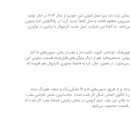
مینی‌ون کیا کارنیوال که در ایالات‌متحده با نام سدونا عرضه می‌شود، سال‌ها است که بشدت به به‌روزرسانی نیاز دارد زیرا نسل کنونی این خودرو از سال ۲۰۱۴ در حال تولید
ینی‌ون مظلوم افتاده و نسل کاملاً جدید آن‌را در زادگاهش کرهٔ جنوبی
کرده است. مقامات کیا نسل چهارم کارنیوال را یک GUV (مخفف Grand Utility Vehicle) می‌دانند. به گفتهٔ این شرکت، نسل جدید کارنیوال با ترکیبی از نوآوری،
کارنیوال جدید در طراحی بیرونی تغییرات رادیکال و بنیادینی را تجربه کرده که این تغییرات از جلو با اوورهنگ کوتاه‌تر، کاپوت کشیده‌تر و عقب‌تر رفتن ستون‌های A آغاز
جلوپنجرهٔ پوزهٔ ببر کیا با طرح داخلی کرومی منحصربه‌فرد هم از دیگر ویژگی‌های قابل‌توجه قسمت جلویی این
‌خورد. در همین حال، کیا به فاصلهٔ محوری کارنیوال هم افزوده که
یکی دیگر از ویژگی‌های طراحی پروفیل جانبی کارنیوال چیزی است که کیا آن‌را «سقف جزیره‌ای» می‌داند و از طریق ستون‌های A و B مشکی‌رنگ و سقف هم‌رنگ بدنه
ن C کارنیوال هم تریم کرومی باله مانندی با الگوی الماس شکل کار شده است. جالب‌ترین بخش طراحی عقب
تند که با یک نوار LED به هم متصل شده‌اند. درست بالای این نوار، تریم کرومی در بخش پایینی شیشهٔ عقب کار شده که
 این قسمت محسوب می‌شود.