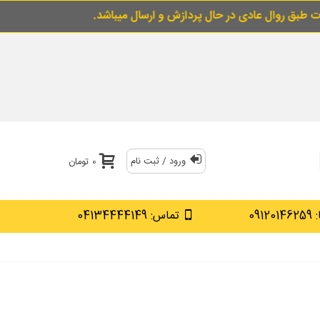
 در حال پردازش و ارسال میباشد.
برای خرید قس
ورود / ثبت نام
0 تومان
0912
تماس: 04134444149