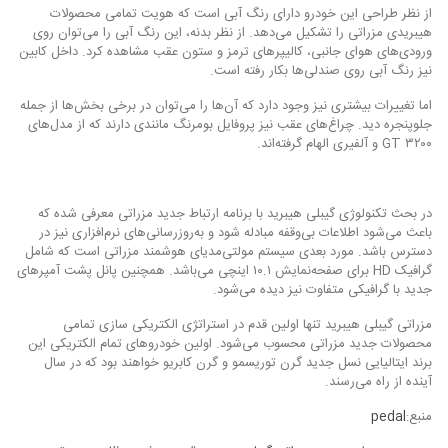
از نظر طراحی این خودرو دارای رنگ آبی است که هویت تمامی محصولات
هیبریدی مزراتی را تشکیل می‌دهد. از نظر بدنه، این رنگ آبی را می‌توان روی
ورودی‌های هوای جانبی، کالیپرهای ترمز و ستون عقب مشاهده کرد. داخل کابین
نیز رنگ آبی روی صندلی‌ها بکار رفته است.
اما تغییرات بیشتری نیز وجود دارد که آن‌ها را می‌توان در برخی بخش‌ها از جمله
جلوپنجره دید. چراغ‌های عقب نیز پروفایل بومرنگ مانندی دارند که از مدل‌های
۳۲۰۰ GT و آلفیری الهام گرفته‌اند.
در بحث تکنولوژی گیبلی هیبرید با برنامه ارتباط جدید مزراتی معرفی شده که
باعث می‌شود اطلاعات بی‌وقفه مبادله شود و به‌روزرسانی‌های نرم‌افزاری نیز در
دسترس باشد. مورد بعدی سیستم مولتی‌مدیای هوشمند مزراتی است که شامل
گرافیک HD برای صفحه‌نمایش ۱۰.۱ اینچی می‌باشد. همچنین پانل پشت آمپرهای
جدید با گرافیکی متفاوت نیز دیده می‌شود.
مزراتی گیبلی هیبرید تنها اولین قدم در استراتژی الکتریکی سازی تمامی
محصولات جدید مزراتی محسوب می‌شود. اولین خودروهای تمام الکتریکی این
برند ایتالیایی نسل جدید گرن توریسمو و گرن کابریو خواهند بود که در سال
آینده از راه می‌رسند.
منبع:
pedal