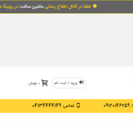
لطفا در کانال اطلاع رسانی
ماشین سافت
در روبیکا عضو شو
ورود / ثبت نام
0 تومان
0912
تماس: 04134444149