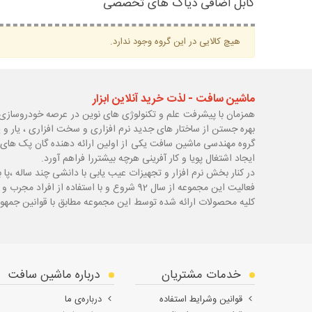
کابل اضافی دیاگ های تخصصی
هیچ کالایی در این گروه وجود ندارد.
ماشین سافت - لذت خرید آنلاین ابزار
همزمان با پیشرفت علم و تکنولوژی های نوین در عرصه خودروسازی 
بهره جستن از ساختار های جدید نرم افزاری و سخت افزاری ، یار و 
گروه مهندسی ماشین سافت یکی از اولین ارائه دهنده گان پک های 
ایجاد اشتغال پویا و کار آفرینی هرچه بیشتررا فراهم آورد.
در کنار بخش نرم افزار و تجهیزات عیب یابی با دانشی چند ساله ،پا
ب
فعالیت این مجموعه از سال 92 شروع و با استفاده از افراد مجرب و با سابقه توانسته قدم های محکمی در زمینه های مختلف اعم از ابزار ، تجهیزات تعمیرگاهی و عیب یابی بردارد.
کلیه محصولات ارائه شده توسط این مجموعه مطابق با قوانین جمهور
خدمات مشتریان
درباره ماشین سافت
قوانین وشرایط استفاده
درباره‌ی ما