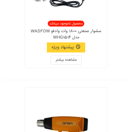
محصول ناموجود میباشد
سشوار صنعتی 1800 وات وادفو WADFOW
مدل WHG1514
پیشنهاد ویژه
مشاهده بیشتر