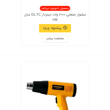
محصول ناموجود میباشد
سشوار صنعتی 2000 وات ديمردار DLTC مدل
2W
پیشنهاد ویژه
مشاهده بیشتر