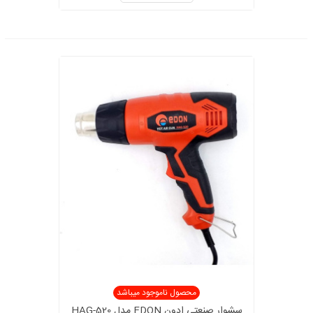
محصول ناموجود میباشد
سشوار صنعتی ادون EDON مدل HAG-520