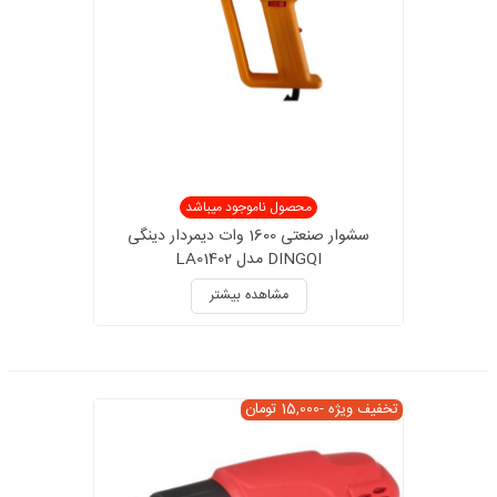
محصول ناموجود میباشد
سشوار صنعتی 1600 وات دیمردار دینگی
DINGQI مدل LA01402
مشاهده بیشتر
تخفیف ویژه
-15,000 تومان