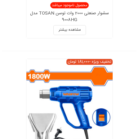
محصول ناموجود میباشد
سشوار صنعتی 2000 وات توسن TOSAN مدل
9008HG
مشاهده بیشتر
تخفیف ویژه
-181,000 تومان