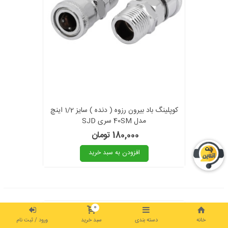
کوپلینگ باد بیرون رزوه ( دنده ) سایز 1/2 اینچ
مدل 40SM سری SJD
180,000 تومان
افزودن به سبد خرید
0
خانه
دسته بندی
سبد خرید
ورود / ثبت نام