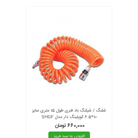
شلنگ / شیلنگ باد فنری طول 15 متری سایز
10*6.5 کوپلینگ دار مدل SHGF
660,000 تومان
افزودن به سبد خرید