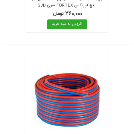
اینچ فورتکس FORTEX سری SJD
360,000 تومان
افزودن به سبد خرید