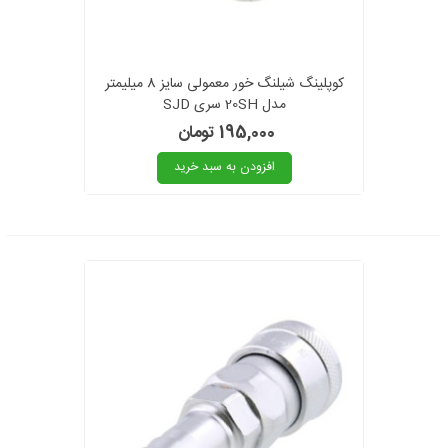
کوپلینگ شیلنگ خور معمولی سایز 8 میلیمتر
مدل 20SH سری SJD
195,000 تومان
افزودن به سبد خرید