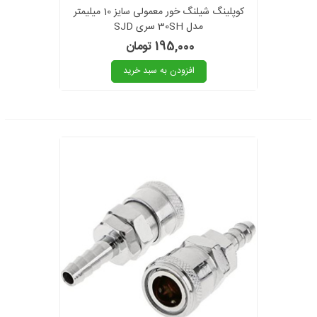
کوپلینگ شیلنگ خور معمولی سایز 10 میلیمتر
مدل 30SH سری SJD
195,000 تومان
افزودن به سبد خرید