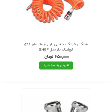
شلنگ / شیلنگ باد فنری طول 10 متر سایز 8*5
کوپلینگ دار مدل SHGF
450,000 تومان
افزودن به سبد خرید