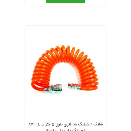
شلنگ / شیلنگ باد فنری طول 5 متر سایز 12*8
کوپلینگ دار مدل SHGF