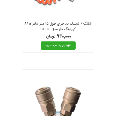
شلنگ / شیلنگ باد فنری طول 15 متر سایز 12*8
کوپلینگ دار مدل SHGF
940,000 تومان
افزودن به سبد خرید