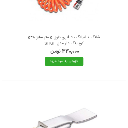
شلنگ / شیلنگ باد فنری طول 5 متر سایز 8*5
کوپلینگ دار مدل SHGF
330,000 تومان
افزودن به سبد خرید