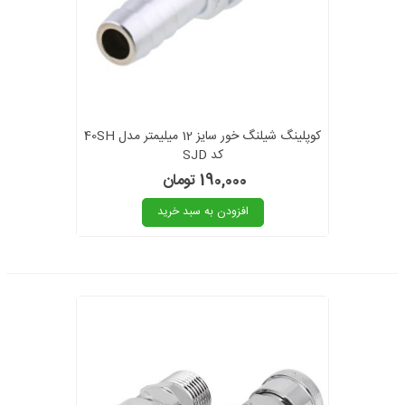
کوپلینگ شیلنگ خور سایز 12 میلیمتر مدل 40SH
کد SJD
190,000 تومان
افزودن به سبد خرید