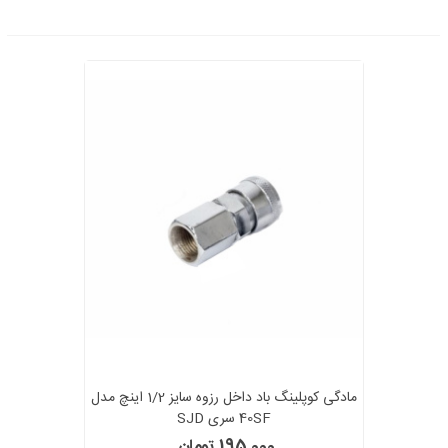
مادگی کوپلینگ باد داخل رزوه سایز 1/2 اینچ مدل
40SF سری SJD
195,000 تومان