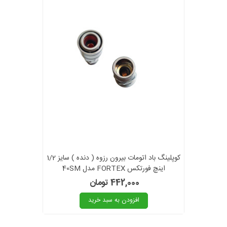
کوپلینگ باد اتومات بیرون رزوه ( دنده ) سایز 1/2
اینچ فورتکس FORTEX مدل 40SM
442,000 تومان
افزودن به سبد خرید