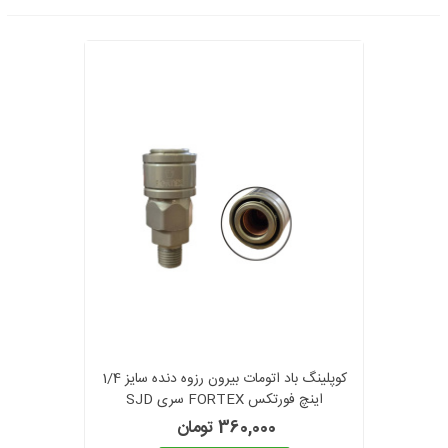
کوپلینگ باد اتومات بیرون رزوه دنده سایز 1/4
اینچ فورتکس FORTEX سری SJD
360,000 تومان