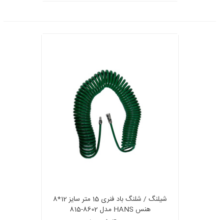
شیلنگ / شلنگ باد فنری 15 متر سایز 12*8
هنس HANS مدل 8602-815