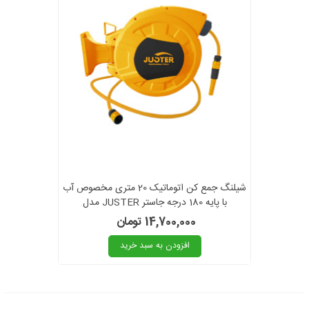
شیلنگ جمع کن اتوماتیک 20 متری مخصوص آب
با پایه 180 درجه جاستر JUSTER مدل
JLD67020 گارانتی6ماهه
14,700,000 تومان
افزودن به سبد خرید