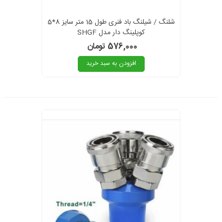
شلنگ / شیلنگ باد فنری طول 15 متر سایز 8*5
کوپلینگ دار مدل SHGF
576,000 تومان
افزودن به سبد خرید