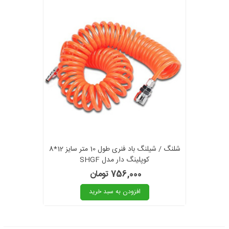
شلنگ / شیلنگ باد فنری طول 10 متر سایز 12*8
کوپلینگ دار مدل SHGF
756,000 تومان
افزودن به سبد خرید