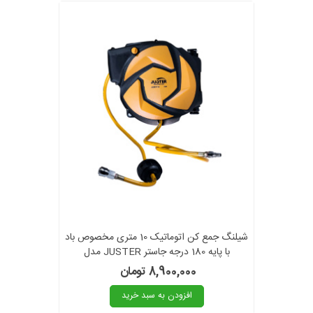
شیلنگ جمع کن اتوماتیک 10 متری مخصوص باد
با پایه 180 درجه جاستر JUSTER مدل
JLD67110 گارانتی6ماهه
8,900,000 تومان
افزودن به سبد خرید