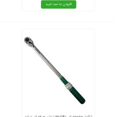
افزودن به سبد خرید
ترکمتر جغجغه ای 40تا220 نیوتن حرفه ای درایو