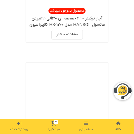
محصول ناموجود میباشد
آچار ترکمتر 1200 جغجغه ای 30الی120نیوتن
هانسول HANSOL مدل HS-1200 کالیبراسیون
دار
مشاهده بیشتر
0
خانه
دسته بندی
سبد خرید
ورود / ثبت نام