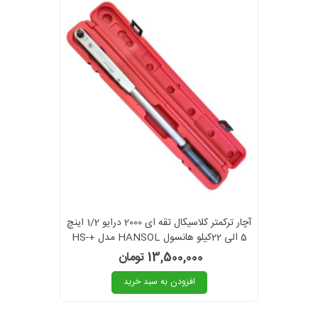
آچار ترکمتر کلاسیکال تقه ای 2000 درایو 1/2 اینچ
5 الی 22کیلو هانسول HANSOL مدل +HS-
2000 طرح بریتول پلاس
13,500,000 تومان
افزودن به سبد خرید