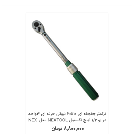
ترکمتر جغجغه ای 10تا60 نیوتن حرفه ای 3واحد
درایو 1/2 اینچ نکستول NEXTOOL مدل NEX-
1/2 10-60nm کالیبراسیون دار
8,800,000 تومان