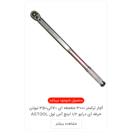
محصول ناموجود میباشد
آچار ترکمتر 3000 جغجغه ای 70الی350 نیوتن
حرفه ای درایو 1/2 اینچ آس تول ASTOOL
مدل AS3503 کالیبراسیون دار
مشاهده بیشتر