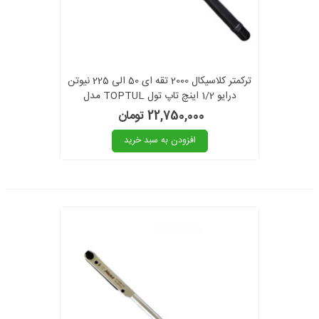
ترکمتر کلاسیکال 2000 تقه ای 50 الی 225 نیوتن
درایو 1/2 اینچ تاپ تول TOPTUL مدل
ANBA1623
22,750,000 تومان
افزودن به سبد خرید