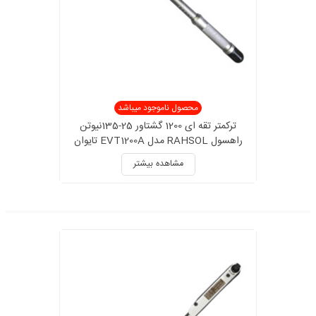
محصول ناموجود میباشد
ترکمتر تقه ای 1200 گشتاور 25-135نیوتن
راهسول RAHSOL مدل EVT1200A تایوان
مشاهده بیشتر