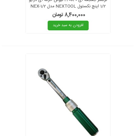
1/2 اینچ نکستول NEXTOOL مدل NEX-1/2
40-220nm
8,400,000 تومان
افزودن به سبد خرید