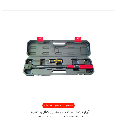
محصول ناموجود میباشد
آچار ترکمتر 2000 جغجغه ای 20الی220نیوتن