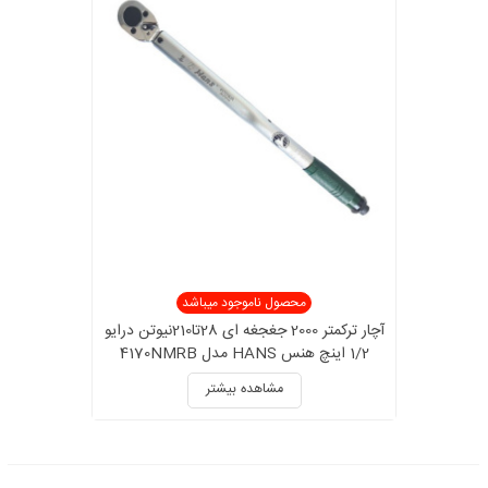
محصول ناموجود میباشد
آچار ترکمتر 2000 جغجغه ای 28تا210نیوتن درایو
1/2 اینچ هنس HANS مدل 4170NMRB
مشاهده بیشتر