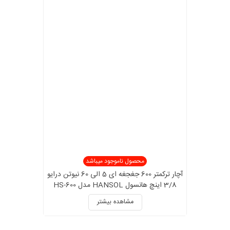
محصول ناموجود میباشد
آچار ترکمتر 600 جغجغه ای 5 الی 60 نیوتن درایو
3/8 اینچ هانسول HANSOL مدل HS-600
کالیبراسیون دار
مشاهده بیشتر