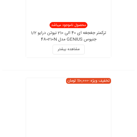
محصول ناموجود میباشد
ترکمتر جغجغه ای 40 الی 210 نیوتن درایو 1/2
جنیوس GENIUS مدل 480210N
مشاهده بیشتر
تخفیف ویژه
-110,000 تومان