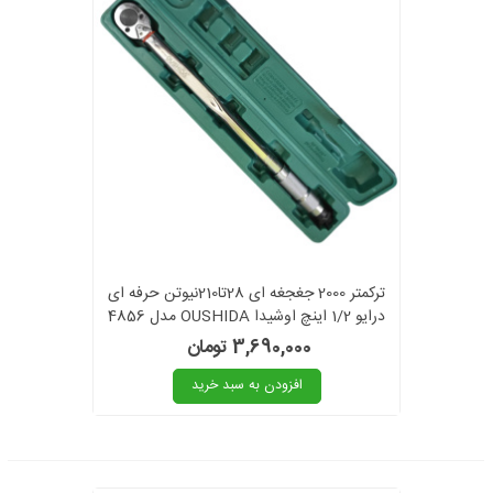
ترکمتر 2000 جغجغه ای 28تا210نیوتن حرفه ای
درایو 1/2 اینچ اوشیدا OUSHIDA مدل 4856
3,690,000 تومان
افزودن به سبد خرید