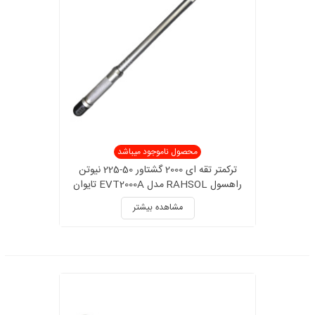
محصول ناموجود میباشد
ترکمتر تقه ای 2000 گشتاور 50-225 نیوتن
راهسول RAHSOL مدل EVT2000A تایوان
مشاهده بیشتر