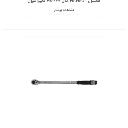
هانسول HANSOL مدل HS-2000 کالیبراسیون
دار
مشاهده بیشتر