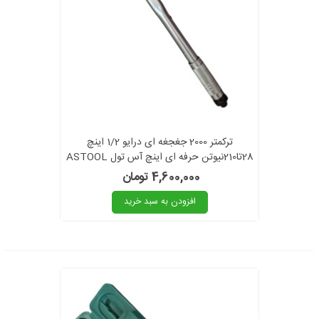
ترکمتر 2000 جغجغه ای درایو 1/2 اینچ
28تا210نیوتن حرفه ای اینچ آس تول ASTOOL
مدل AS2102 سری BA
4,600,000 تومان
افزودن به سبد خرید