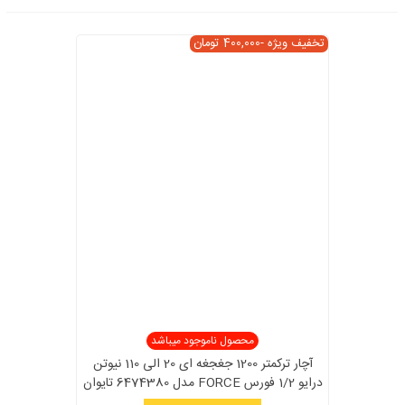
تخفیف ویژه
-400,000 تومان
محصول ناموجود میباشد
آچار ترکمتر 1200 جغجغه ای 20 الی 110 نیوتن
درایو 1/2 فورس FORCE مدل 6474380 تایوان