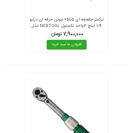
ترکمتر جغجغه ای 5تا25 نیوتن حرفه ای درایو
1/4 اینچ 3واحد نکستول NEXTOOL مدل
NEX-1/4 5-25nm کالیبراسیون دار
7,900,000 تومان
افزودن به سبد خرید