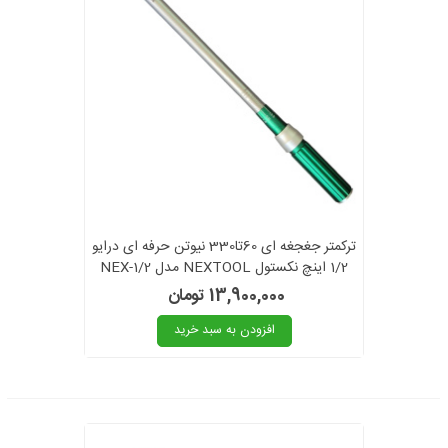
ترکمتر جغجغه ای 60تا330 نیوتن حرفه ای درایو
1/2 اینچ نکستول NEXTOOL مدل NEX-1/2
13,900,000 تومان
افزودن به سبد خرید