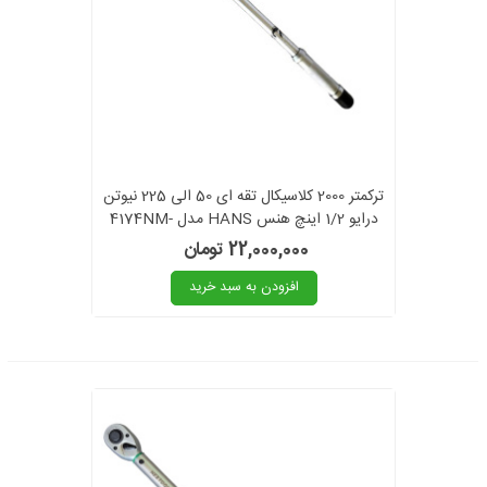
ترکمتر 2000 کلاسیکال تقه ای 50 الی 225 نیوتن
درایو 1/2 اینچ هنس HANS مدل 4174NM-
225
22,000,000 تومان
افزودن به سبد خرید