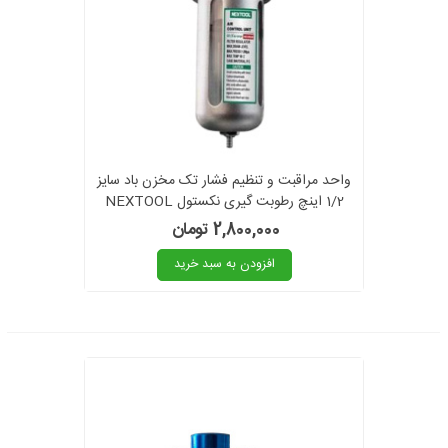
واحد مراقبت و تنظیم فشار تک مخزن باد سایز
1/2 اینچ رطوبت گیری نکستول NEXTOOL
مدل NEX-AFR80
2,800,000 تومان
افزودن به سبد خرید