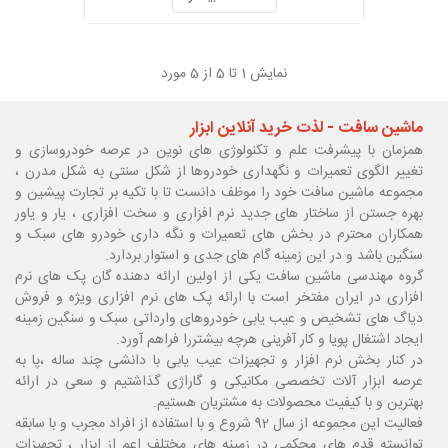
نمایش
1
تا 5 از 5 مورد
ماشین سافت - لذت خرید آنلاین ابزار
همزمان با پیشرفت علم و تکنولوژی های نوین در عرصه خودروسازی و
تغییر الگوی تعمیرات و نگهداری خودروها از شکل سنتی به شکل مدرن ،
مجموعه ماشین سافت خود را موظف دانست تا با تکیه بر تجارت پیشین و
بهره جستن از ساختار های جدید نرم افزاری و سخت افزاری ، یار و یاور
همکاران محترم در بخش های تعمیرات و نگه داری خودرو های سبک و
سنگین باشد و در این زمینه گام های جدی و استوار بردارد.
گروه مهندسی ماشین سافت یکی از اولین ارائه دهنده گان پک های نرم
افزاری در ایران مفتخر است با ارائه پک های نرم افزاری ویژه و فروش
دیاگ های تشخیص و عیب یابی خودروهای وارداتی سبک و سنگین زمینه
ایجاد اشتغال پویا و کار آفرینی هرچه بیشتررا فراهم آورد.
در کنار بخش نرم افزار و تجهیزات عیب یابی با دانشی چند ساله ،پا
به
عرصه ابزار آلات تخصصی مکانیکی و گاراژی گذاشتیم و سعی در ارائه
بهترین و با کیفیت محصولات به مشتریان هستیم.
فعالیت این مجموعه از سال 92 شروع و با استفاده از افراد مجرب و با سابقه
توانسته قدم های محکمی در زمینه های مختلف اعم از ابزار ، تجهیزات