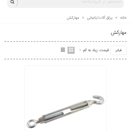
خانه
>
یراق آلات/باغبانی
>
مهارکش
مهارکش
قیمت، زیاد به کم
فیلتر