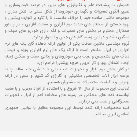
همزمان با پیشرفت علم و تکنولوژی های نوین در عرصه خودروسازی و
تغییر الگوی تعمیرات و نگهداری خودروها از شکل سنتی به شکل مدرن ،
مجموعه ماشین سافت خود را موظف دانست تا با تکیه بر تجارت پیشین و
بهره جستن از ساختار های جدید نرم افزاری و سخت افزاری ، یار و یاور
همکاران محترم در بخش های تعمیرات و نگه داری خودرو های سبک و
سنگین باشد و در این زمینه گام های جدی و استوار بردارد.
گروه مهندسی ماشین سافت یکی از اولین ارائه دهنده گان پک های نرم
افزاری در ایران مفتخر است با ارائه پک های نرم افزاری ویژه و فروش
دیاگ های تشخیص و عیب یابی خودروهای وارداتی سبک و سنگین زمینه
ایجاد اشتغال پویا و کار آفرینی هرچه بیشتررا فراهم آورد.
در کنار بخش نرم افزار و تجهیزات عیب یابی با دانشی چند ساله ،پا
به
عرصه ابزار آلات تخصصی مکانیکی و گاراژی گذاشتیم و سعی در ارائه
بهترین و با کیفیت محصولات به مشتریان هستیم.
فعالیت این مجموعه از سال 92 شروع و با استفاده از افراد مجرب و با سابقه
توانسته قدم های محکمی در زمینه های مختلف اعم از ابزار ، تجهیزات
تعمیرگاهی و عیب یابی بردارد.
کلیه محصولات ارائه شده توسط این مجموعه مطابق با قوانین جمهوری
اسلامی ایران میباشد.