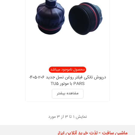
محصول ناموجود میباشد
درپوش تانکی فیلتر روغن نسل جدید 206-405-
PARS با موتور TU5
مشاهده بیشتر
نمایش
1
تا 3 از 3 مورد
ماشین سافت - لذت خرید آنلاین ابزار