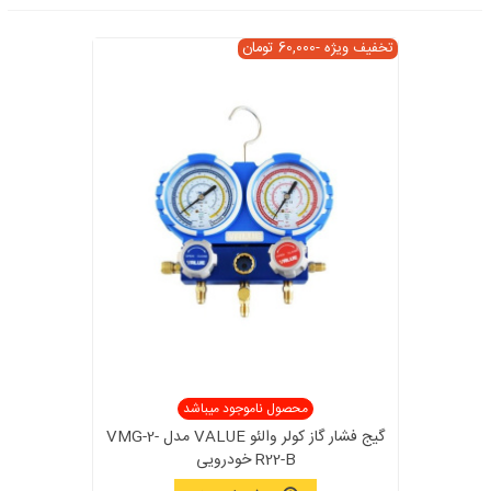
تخفیف ویژه
-60,000 تومان
محصول ناموجود میباشد
گیج فشار گاز کولر والئو VALUE مدل VMG-2-
R22-B خودرویی