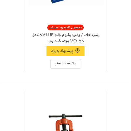
محصول ناموجود میباشد
پمپ خلاء / پمپ وکیوم ولئو VALUE مدل
VE115N ویژه خودرویی
پیشنهاد ویژه
مشاهده بیشتر