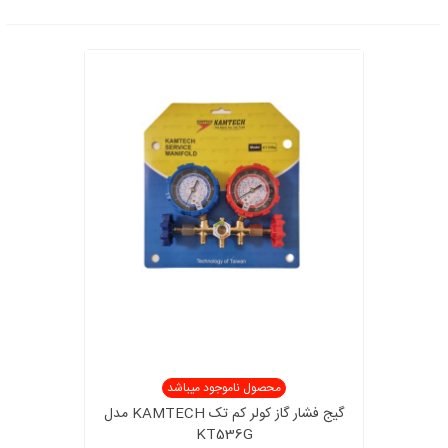
محصول ناموجود میباشد
گیج فشار گاز کولر کم تک KAMTECH مدل
KT536G