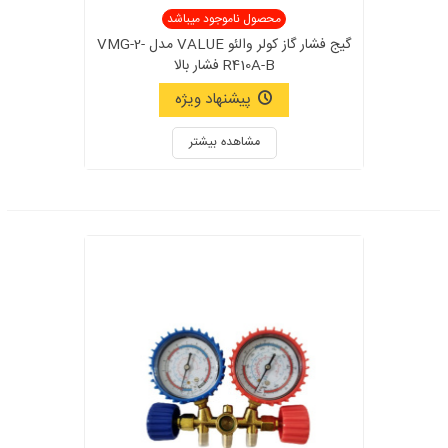
محصول ناموجود میباشد
گیج فشار گاز کولر والئو VALUE مدل VMG-2-
R410A-B فشار بالا
پیشنهاد ویژه
مشاهده بیشتر