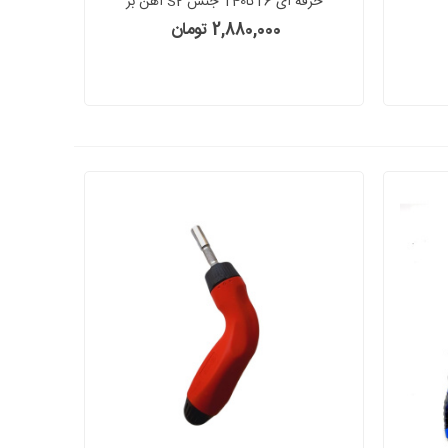
حرفه ای T6تاT40 جنس S2 آهن بر
هایونگ HAOYONG مدل HYG9
2,880,000 تومان