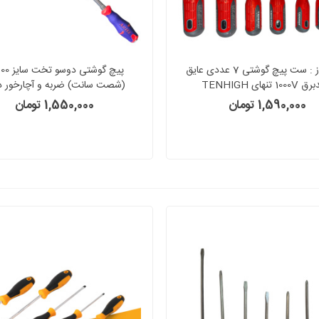
جعبه باز : ست پیچ گوشتی 7 عددی عایق
10 تنهای TENHIGH
(شصت سانت) ضربه و آچارخور د
1,590,000 تومان
1,550,000 تومان
PZD1060