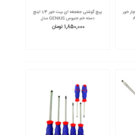
چار خور
پیچ گوشتی جغجغه ای بیت خور 1/4 اینچ
دسته خم جنیوس GENIUS مدل
2985+526
1,850,000 تومان