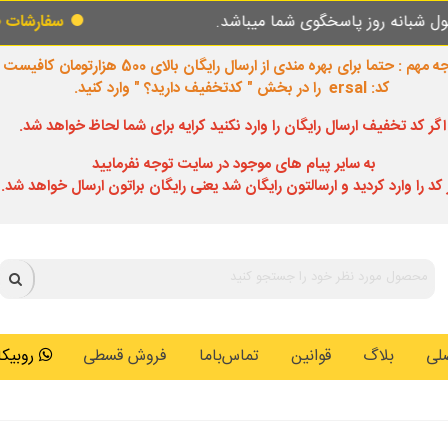
.
سفارشات طبق روال عادی در حال پردازش و ارس
 مهم : حتما برای بهره مندی از ارسال رایگان بالای 500 هزارتومان کافیست
کد: ersal را در بخش " کدتخفیف دارید؟ " وارد کنید.
اگر کد تخفیف ارسال رایگان را وارد نکنید کرایه برای شما لحاظ خواهد شد.
به سایر پیام های موجود در سایت توجه نفرمایید
 کد را وارد کردید و ارسالتون رایگان شد یعنی رایگان براتون ارسال خواهد شد.
لی
بلاگ
قوانین
تماس‌باما
فروش قسطی
روبیکا: 0146259