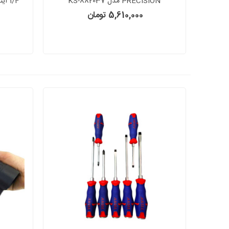
PRECISION مدل KS-882037
5,610,000 تومان