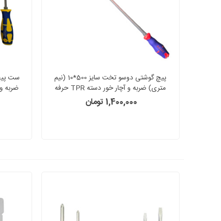
پیچ گوشتی دوسو تخت سایز 500*10 (نیم
متری) ضربه و آچار خور دسته TPR حرفه
ای جنس S2 آریل ARIEL مدل PZD1050
1,400,000 تومان