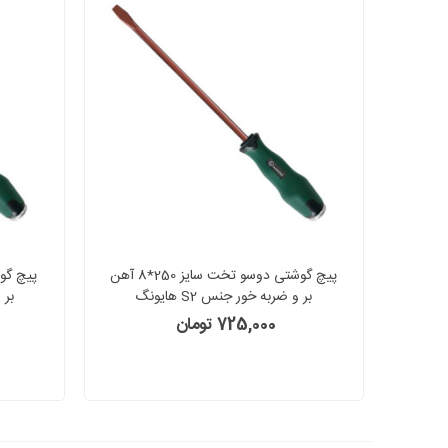
پیچ گوشتی دوسو تخت سایز 250*8 آهن
بر و ضربه خور جنس S2 هایونگ
HAOYONG
725,000 تومان