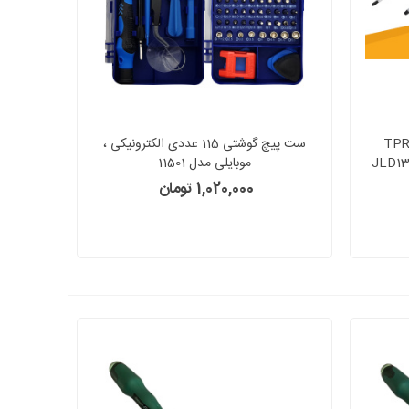
ت 6 عددی پیچ گوشتی دسته TPR
ست پیچ گوشتی 115 عددی الکترونیکی ،
تر JUSTER مدل JLD13001
موبایلی مدل 11501
1,020,000 تومان