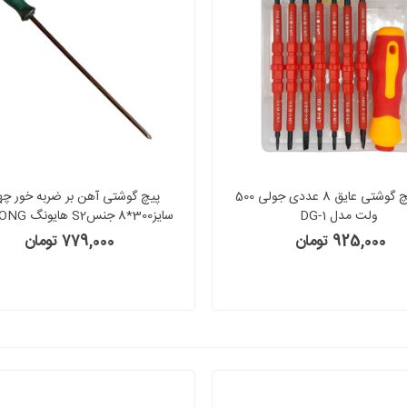
ست پیچ گوشتی عایق 8 عددی جولی 500
پیچ گوشتی آهن بر ضربه خور چه
ولت مدل DG-1
سایز300*8 جنسS2 هایونگ HAOYONG
925,000 تومان
779,000 تومان