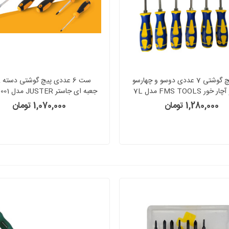
ست پیچ گوشتی 7 عددی دوسو و چهارسو
س
ضربه و آچار خور FMS TOOLS مدل 7L
جعبه ای جاس
تایوان
گارانتی6ماهه
1,280,000 تومان
1,070,000 تومان