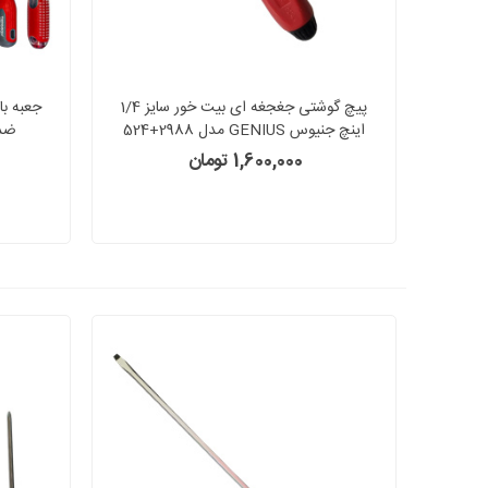
پیچ گوشتی جغجغه ای بیت خور سایز 1/4
اینچ جنیوس GENIUS مدل 2988+524
ضدبرق 00V
1,600,000 تومان