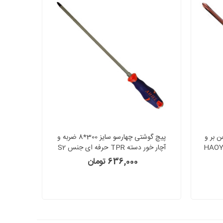
هارسو سایز 200*8 آهن بر و
پیچ گوشتی چهارسو سایز 300*8 ضربه و
آچار خور دسته TPR حرفه ای جنس S2
آریل ARIEL مدل PZH3300
636,000 تومان