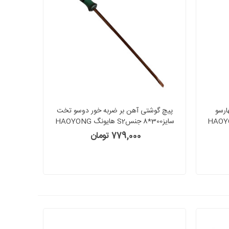
ارسو
پیچ گوشتی آهن بر ضربه خور دوسو تخت
سایز300*8 جنسS2 هایونگ HAOYONG
779,000 تومان