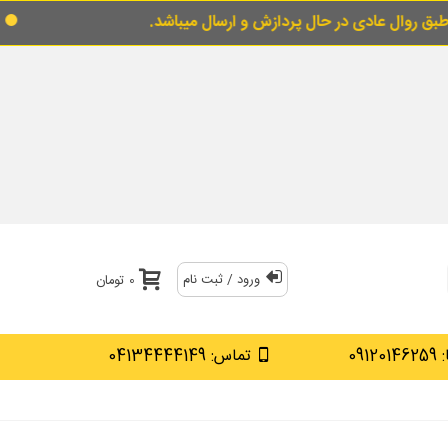
ال میباشد.
برای خرید قسطی از قسط گو اینجارا 
ورود / ثبت نام
0 تومان
0912
تماس: 04134444149