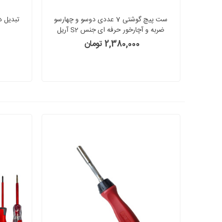
ست پیچ گوشتی 7 عددی دوسو و چهارسو
تبدیل د
ضربه و آچارخور حرفه ای جنس S2 آریل
ARIEL مدل PGZ0710
2,380,000 تومان