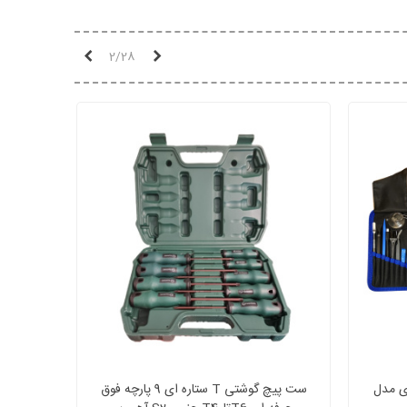
قبلی
بعدی
2/28
بایلی 142 عددی مدل
ست پیچ گوشتی T ستاره ای 9 پارچه فوق