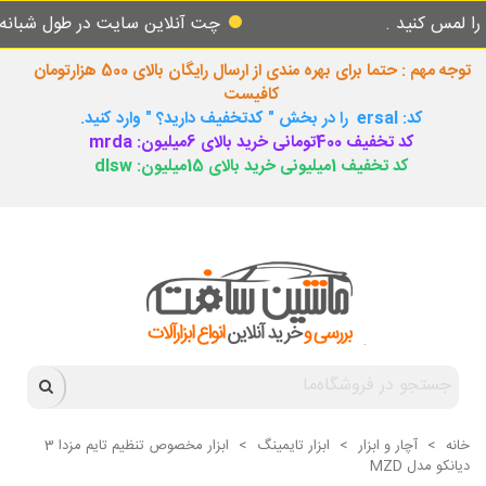
نید .
چت آنلاین سایت در طول شبانه روز پاس
توجه مهم : حتما برای بهره مندی از ارسال رایگان بالای 500 هزارتومان
کافیست
کد: ersal را در بخش " کدتخفیف دارید؟ " وارد کنید.
کد تخفیف 400تومانی خرید بالای 6میلیون: mrda
کد تخفیف 1میلیونی خرید بالای 15میلیون: dlsw
خانه
>
آچار و ابزار
>
ابزار تایمینگ
>
ابزار مخصوص تنظیم تایم مزدا 3
دیانکو مدل MZD