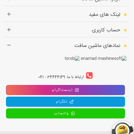
لینک های مفید
حساب کاربری
نمادهای ماشین سافت
ارتباط با ما: 34444149 - 041
اینستاگرام
تلگرام
واتساپ