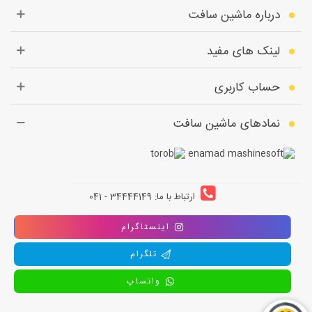
درباره ماشین سافت
لینک های مفید
حساب کاربری
نمادهای ماشین سافت
ارتباط با ما: 34444149 - 041
اینستاگرام
تلگرام
واتساپ