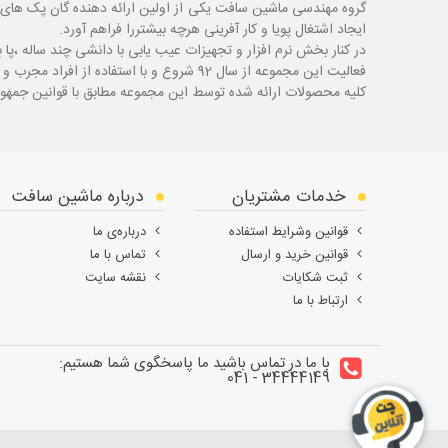
گروه مهندسی ماشین سافت یکی از اولین ارائه دهنده گان پک های 
ایجاد اشتغال پویا و کار آفرینی هرچه بیشتررا فراهم آورد.
در کنار بخش نرم افزار و تجهیزات عیب یابی با دانشی چند ساله ،پا
ب
فعالیت این مجموعه از سال 92 شروع و با استفاده از افراد مجرب و با سابقه توانسته قدم های محکمی در زمینه های مختلف اعم از ابزار ، تجهیزات تعمیرگاهی و عیب یابی بردارد.
کلیه محصولات ارائه شده توسط این مجموعه مطابق با قوانین جمهور
خدمات مشتریان
درباره ماشین سافت
قوانین وشرایط استفاده
درباره‌ی ما
قوانین خرید و ارسال
تماس با ما
ثبت شکایات
نقشه سایت
ارتباط با ما
با ما در تماس باشید ما پاسخگوی شما هستیم:
34444149 - 041