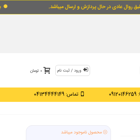
 حال پردازش و ارسال میباشد.
برای خرید قسطی ا
ورود / ثبت نام
0 تومان
0912
تماس: 04134444149
محصول ناموجود میباشد