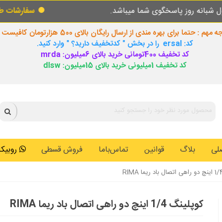
خگوی شما میباشد.
سفارشات طبق روال عادی در
 مهم : حتما برای بهره مندی از ارسال رایگان بالای 500 هزارتومان کافیست
کد: ersal را در بخش " کدتخفیف دارید؟ " وارد کنید.
کد تخفیف 400تومانی خرید بالای 6میلیون: mrda
کد تخفیف 1میلیونی خرید بالای 15میلیون: dlsw
لی
بلاگ
قوانین
تماس‌باما
فروش قسطی
روبیکا: 0146259
کوپلینگ 1/4 اینچ دو راهی اتصال باد ریما RIMA