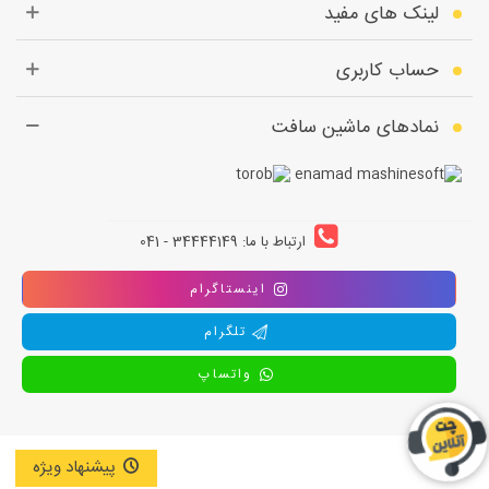
لینک های مفید
حساب کاربری
نمادهای ماشین سافت
ارتباط با ما: 34444149 - 041
اینستاگرام
تلگرام
واتساپ
پیشنهاد ویژه