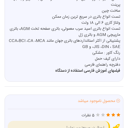
پرینت
ساخت چین
تست انواع باتری در سریع ترین زمان ممکن
ولتاژ کاری 6 الی 18 ولت
تست انواع باتری اسید سرب معمولی، باتری صفحه تخت AGM، باتری
مارپیچی AGM و باتری ژل
پشتیبانی از اکثر استانداردهای باتری جهان مانند CCA،BCI ،CA ،MCA
،JIS ،DIN ، SAE و GB
رنگ کاور : مشکی
دارای کیف حمل
دفترچه راهنمای فارسی
فیلمهای آموزش فارسی استفاده از دستگاه
محصول ناموجود میباشد
5 نظرات
ارسال در سریعترین زمان!