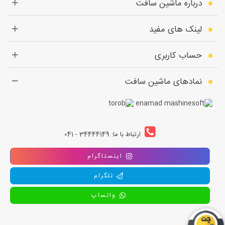
درباره ماشین سافت
لینک های مفید
حساب کاربری
نمادهای ماشین سافت
ارتباط با ما: 34444149 - 041
اینستاگرام
تلگرام
واتساپ