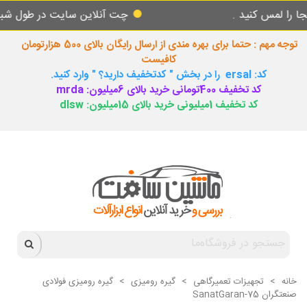
 کنید .
چت آنلاین سایت در طول شبانه روز پ
توجه مهم : حتما برای بهره مندی از ارسال رایگان بالای 500 هزارتومان
کافیست
کد: ersal را در بخش " کدتخفیف دارید؟ " وارد کنید.
کد تخفیف 400تومانی خرید بالای 6میلیون: mrda
کد تخفیف 1میلیونی خرید بالای 15میلیون: dlsw
خانه
>
تجهیزات تعمیرگاهی
>
گیره رومیزی
>
گیره رومیزی فولادی
صنعتگران SanatGaran-75