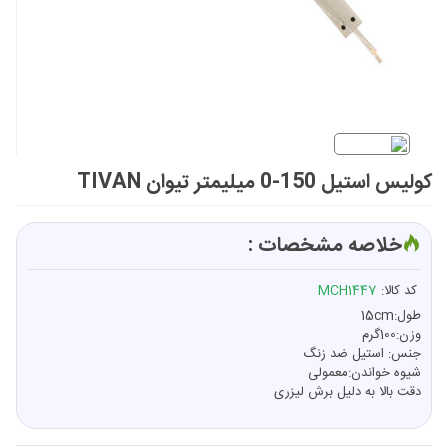
کولیس استیل 150-0 میلیمتر تیوان TIVAN
خلاصه مشخصات :
کد کالا:
MCH1447
طول:15cm
وزن:100گرم
جنس: استیل ضد زنگ
شیوه خواندن:معمولی
دقت بالا به دلیل برش لیزری