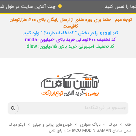
 کنید .
چت آنلاین سایت در طول شبانه روز پ
توجه مهم : حتما برای بهره مندی از ارسال رایگان بالای 500 هزارتومان
کافیست
کد: ersal را در بخش " کدتخفیف دارید؟ " وارد کنید.
کد تخفیف 400تومانی خرید بالای 6میلیون: mrda
کد تخفیف 1میلیونی خرید بالای 15میلیون: dlsw
خانه
>
دیاگ
>
دیاگ سواری
>
خودروهای ایرانی و چینی
>
آیکو دیاگ
مبین سامان IKCO MOBIN SAMAN مدل پنج کابل