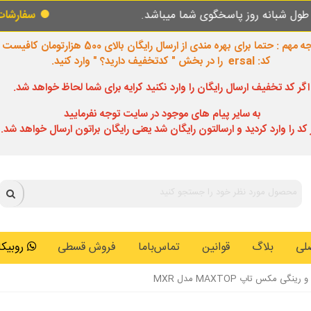
 پاسخگوی شما میباشد.
سفارشات طبق روال عاد
 مهم : حتما برای بهره مندی از ارسال رایگان بالای 500 هزارتومان کافیست
کد: ersal را در بخش " کدتخفیف دارید؟ " وارد کنید.
اگر کد تخفیف ارسال رایگان را وارد نکنید کرایه برای شما لحاظ خواهد شد.
به سایر پیام های موجود در سایت توجه نفرمایید
 کد را وارد کردید و ارسالتون رایگان شد یعنی رایگان براتون ارسال خواهد شد.
لی
بلاگ
قوانین
تماس‌باما
فروش قسطی
روبیکا: 0146259