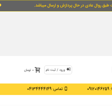
ی در حال پردازش و ارسال میباشد.
برای خرید قس
ورود / ثبت نام
0 تومان
0912
تماس: 04134444149