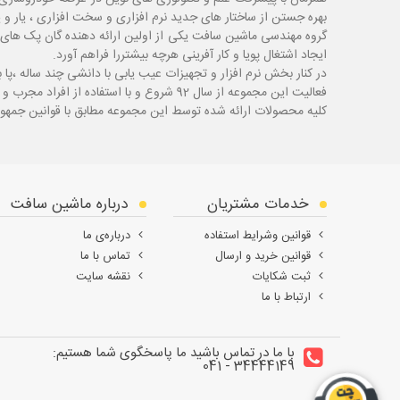
بهره جستن از ساختار های جدید نرم افزاری و سخت افزاری ، یار و 
گروه مهندسی ماشین سافت یکی از اولین ارائه دهنده گان پک های 
ایجاد اشتغال پویا و کار آفرینی هرچه بیشتررا فراهم آورد.
در کنار بخش نرم افزار و تجهیزات عیب یابی با دانشی چند ساله ،پا
ب
فعالیت این مجموعه از سال 92 شروع و با استفاده از افراد مجرب و با سابقه توانسته قدم های محکمی در زمینه های مختلف اعم از ابزار ، تجهیزات تعمیرگاهی و عیب یابی بردارد.
کلیه محصولات ارائه شده توسط این مجموعه مطابق با قوانین جمهور
خدمات مشتریان
درباره ماشین سافت
قوانین وشرایط استفاده
درباره‌ی ما
قوانین خرید و ارسال
تماس با ما
ثبت شکایات
نقشه سایت
ارتباط با ما
با ما در تماس باشید ما پاسخگوی شما هستیم:
34444149 - 041