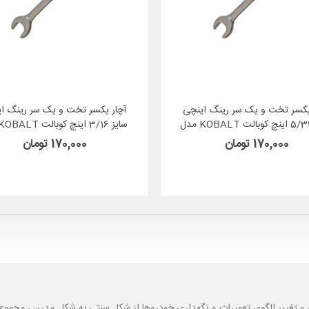
یکسر تخت و یک سر رینگ اینچی
آچار یکسر تخت و یک سر رینگ ا
سایز 5/32 اینچ کوبالت KOBALT مدل
338876 آمریکا
338877
170,000 تومان
170,000 تومان
و تغییر الگوی تعمیرات و نگهداری خودروها از شکل سنتی به شکل مدرن ، مجموع