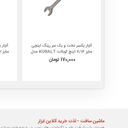
آچار یکسر تخت و یک سر رینگ اینچی
آچار 
سایز 7/16 اینچ کوبالت KOBALT مدل
338885 آمریکا
170,000 تومان
ماشین سافت - لذت خرید آنلاین ابزار
همزمان با پیشرفت علم و تکنولوژی های نوین در عرصه خودروسازی 