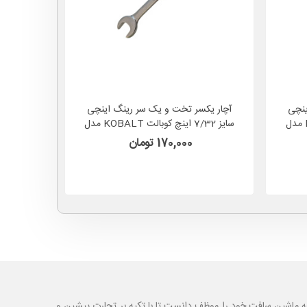
ینچی
آچار یکسر تخت و یک سر رینگ اینچی
آچار یک
سایز 3/16 اینچ کوبالت KOBALT مدل
سایز 7/32 اینچ کوبالت KOBALT مدل
338879 آمریکا
170,000 تومان
ه ماشین سافت خود را موظف دانست تا با تکیه بر تجارت پیشین و