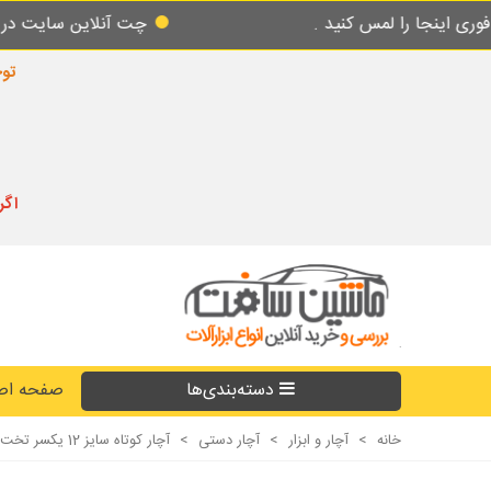
لمس کنید .
چت آنلاین سایت در طول شبانه روز
توجه
اگر
دسته‌بندی‌ها
صفحه اص
خانه
>
آچار و ابزار
>
آچار دستی
>
آچار کوتاه سایز 12 یکسر تخت و رینگی مکس تاپ MAXTOP مدل MXR