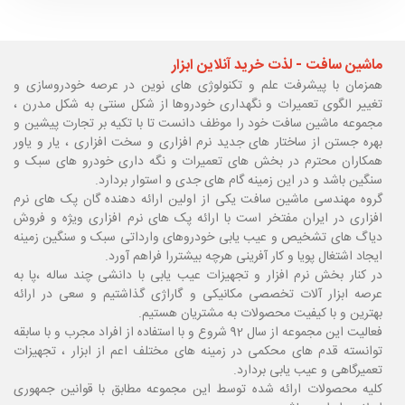
ماشین سافت - لذت خرید آنلاین ابزار
همزمان با پیشرفت علم و تکنولوژی های نوین در عرصه خودروسازی و
تغییر الگوی تعمیرات و نگهداری خودروها از شکل سنتی به شکل مدرن ،
مجموعه ماشین سافت خود را موظف دانست تا با تکیه بر تجارت پیشین و
بهره جستن از ساختار های جدید نرم افزاری و سخت افزاری ، یار و یاور
همکاران محترم در بخش های تعمیرات و نگه داری خودرو های سبک و
سنگین باشد و در این زمینه گام های جدی و استوار بردارد.
گروه مهندسی ماشین سافت یکی از اولین ارائه دهنده گان پک های نرم
افزاری در ایران مفتخر است با ارائه پک های نرم افزاری ویژه و فروش
دیاگ های تشخیص و عیب یابی خودروهای وارداتی سبک و سنگین زمینه
ایجاد اشتغال پویا و کار آفرینی هرچه بیشتررا فراهم آورد.
در کنار بخش نرم افزار و تجهیزات عیب یابی با دانشی چند ساله ،پا
به
عرصه ابزار آلات تخصصی مکانیکی و گاراژی گذاشتیم و سعی در ارائه
بهترین و با کیفیت محصولات به مشتریان هستیم.
فعالیت این مجموعه از سال 92 شروع و با استفاده از افراد مجرب و با سابقه
توانسته قدم های محکمی در زمینه های مختلف اعم از ابزار ، تجهیزات
تعمیرگاهی و عیب یابی بردارد.
کلیه محصولات ارائه شده توسط این مجموعه مطابق با قوانین جمهوری