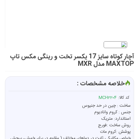
آچار کوتاه سایز 17 یکسر تخت و رینگی مکس تاپ
MAXTOP مدل MXR
خلاصه مشخصات :
کد کالا:
MCH2204
ساخت : چین در حد جنیوس
جنس : کروم وانادیوم
استاندارد: متریک
روش ساخت :فورج
پوشش :کروم مات
خواص مکانیکی ثابت در دماهای مختلف ( مقاوم در برابر خمش، پیچش