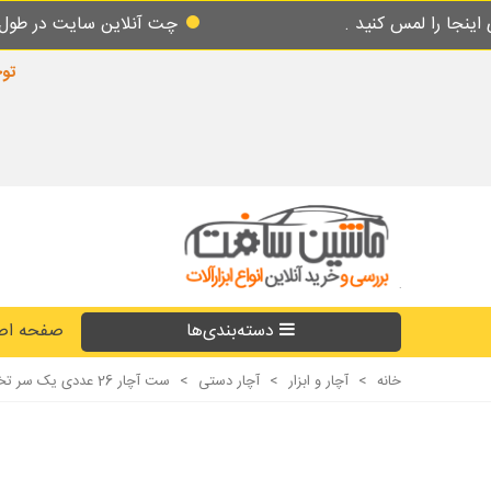
نید .
چت آنلاین سایت در طول شبانه روز پاس
توجه
دسته‌بندی‌ها
صفحه اص
خانه
>
آچار و ابزار
>
آچار دستی
>
ست آچار 26 عددی یک سر تخت یک سر رینگی تاپ تول مدل GAAA2604