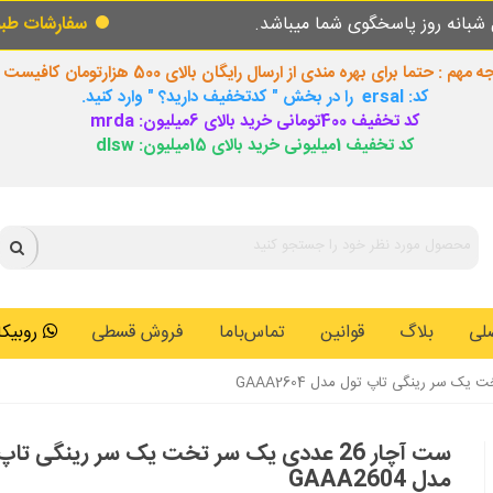
خگوی شما میباشد.
سفارشات طبق روال عادی در 
 مهم : حتما برای بهره مندی از ارسال رایگان بالای 500 هزارتومان کافیست
کد: ersal را در بخش " کدتخفیف دارید؟ " وارد کنید.
کد تخفیف 400تومانی خرید بالای 6میلیون: mrda
کد تخفیف 1میلیونی خرید بالای 15میلیون: dlsw
لی
بلاگ
قوانین
تماس‌باما
فروش قسطی
روبیکا: 0146259
ست آچار 26 عددی یک سر تخت یک سر رینگی تا
مدل GAAA2604