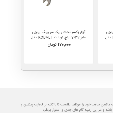
ینچی
آچار یکسر تخت و یک سر رینگ اینچی
آچار یک
سایز 3/16 اینچ کوبالت KOBALT مدل
سایز 7/32 اینچ کوبالت KOBALT مدل
338879 آمریکا
170,000 تومان
ه ماشین سافت خود را موظف دانست تا با تکیه بر تجارت پیشین و
شد و در این زمینه گام های جدی و استوار بردارد.