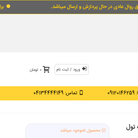
حال پردازش و ارسال میباشد.
برای خرید قسطی از
ورود / ثبت نام
0 تومان
0912
تماس: 04134444149
پ تول
محصول ناموجود میباشد