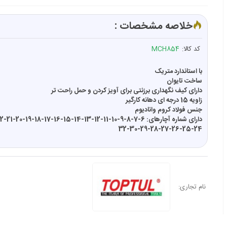
خلاصه مشخصات :
کد کالا:
MCH854
با استاندارد متریک
ساخت تایوان
دارای کیف نگهداری برزنتی برای آویز کردن و حمل راحت تر
زاویه 15 درجه ای دهانه کارگیر
جنس فولاد کروم وانادیوم
دارای شماره آچارهای:
24-25-26-27-28-29-30-32
نام تجاری: