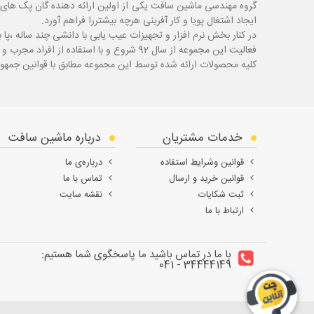
گروه مهندسی ماشین سافت یکی از اولین ارائه دهنده گان پک های 
ایجاد اشتغال پویا و کار آفرینی هرچه بیشتررا فراهم آورد.
در کنار بخش نرم افزار و تجهیزات عیب یابی با دانشی چند ساله ،پا
ب
فعالیت این مجموعه از سال 92 شروع و با استفاده از افراد مجرب و با سابقه توانسته قدم های محکمی در زمینه های مختلف اعم از ابزار ، تجهیزات تعمیرگاهی و عیب یابی بردارد.
کلیه محصولات ارائه شده توسط این مجموعه مطابق با قوانین جمهور
خدمات مشتریان
درباره ماشین سافت
قوانین وشرایط استفاده
درباره‌ی ما
قوانین خرید و ارسال
تماس با ما
ثبت شکایات
نقشه سایت
ارتباط با ما
با ما در تماس باشید ما پاسخگوی شما هستیم:
34444149 - 041