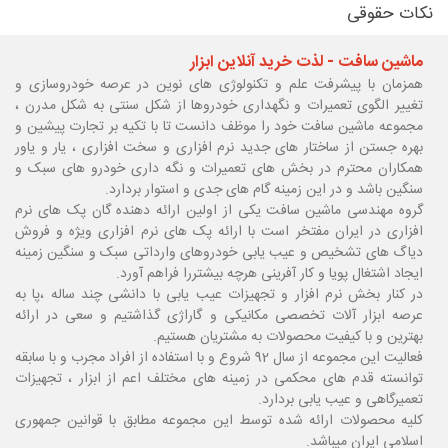
نکات حقوقی
ماشین سافت - لذت خرید آنلاین ابزار
همزمان با پیشرفت علم و تکنولوژی های نوین در عرصه خودروسازی و
تغییر الگوی تعمیرات و نگهداری خودروها از شکل سنتی به شکل مدرن ،
مجموعه ماشین سافت خود را موظف دانست تا با تکیه بر تجارت پیشین و
بهره جستن از ساختار های جدید نرم افزاری و سخت افزاری ، یار و یاور
همکاران محترم در بخش های تعمیرات و نگه داری خودرو های سبک و
سنگین باشد و در این زمینه گام های جدی و استوار بردارد.
گروه مهندسی ماشین سافت یکی از اولین ارائه دهنده گان پک های نرم
افزاری در ایران مفتخر است با ارائه پک های نرم افزاری ویژه و فروش
دیاگ های تشخیص و عیب یابی خودروهای وارداتی سبک و سنگین زمینه
ایجاد اشتغال پویا و کار آفرینی هرچه بیشتررا فراهم آورد.
در کنار بخش نرم افزار و تجهیزات عیب یابی با دانشی چند ساله ،پا
به
عرصه ابزار آلات تخصصی مکانیکی و گاراژی گذاشتیم و سعی در ارائه
بهترین و با کیفیت محصولات به مشتریان هستیم.
فعالیت این مجموعه از سال 92 شروع و با استفاده از افراد مجرب و با سابقه
توانسته قدم های محکمی در زمینه های مختلف اعم از ابزار ، تجهیزات
تعمیرگاهی و عیب یابی بردارد.
کلیه محصولات ارائه شده توسط این مجموعه مطابق با قوانین جمهوری
اسلامی ایران میباشد.