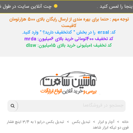
مس کنید .
چت آنلاین سایت در طول شبانه روز
توجه مهم : حتما برای بهره مندی از ارسال رایگان بالای 500 هزارتومان
کافیست
کد: ersal را در بخش " کدتخفیف دارید؟ " وارد کنید.
کد تخفیف 400تومانی خرید بالای 6میلیون: mrda
کد تخفیف 1میلیونی خرید بالای 15میلیون: dlsw
خانه
>
آچار و ابزار
>
تبدیل بکس
>
تبدیل بکس درایو 1 به 3/4 اینچ فشار
قوی دو تیکه ابزار شاهد