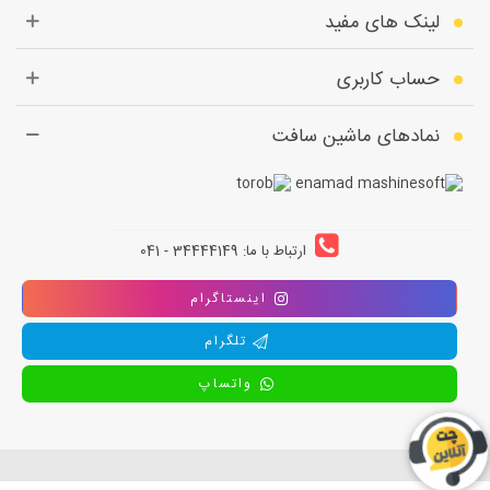
لینک های مفید
حساب کاربری
نمادهای ماشین سافت
ارتباط با ما: 34444149 - 041
اینستاگرام
تلگرام
واتساپ