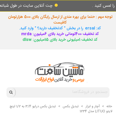
نید .
چت آنلاین سایت در طول شبانه روز پاس
توجه مهم : حتما برای بهره مندی از ارسال رایگان بالای 500 هزارتومان
کافیست
کد: ersal را در بخش " کدتخفیف دارید؟ " وارد کنید.
کد تخفیف 400تومانی خرید بالای 6میلیون: mrda
کد تخفیف 1میلیونی خرید بالای 15میلیون: dlsw
خانه
>
آچار و ابزار
>
تبدیل بکس
>
تبدیل بکس درایو 3/4 به 1/2 اینچ
لایتو LITUO مدل 1234