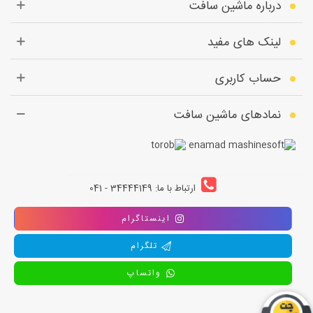
درباره ماشین سافت
لینک های مفید
حساب کاربری
نمادهای ماشین سافت
ارتباط با ما: 34444149 - 041
اینستاگرام
تلگرام
واتساپ