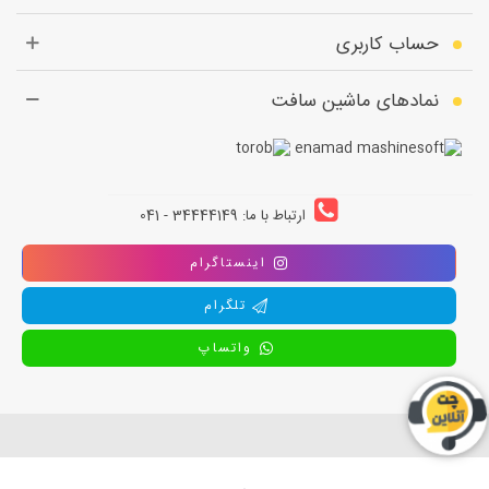
حساب کاربری
نمادهای ماشین سافت
ارتباط با ما: 34444149 - 041
اینستاگرام
تلگرام
واتساپ
استفاده از تمامی مطالب ، تصاویر و محتوای سايت فقط برای مقاصد غیر تجاری
و با ذکر منبع بلامانع است