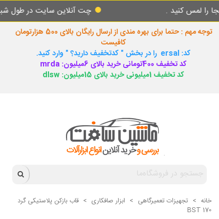
س کنید .
چت آنلاین سایت در طول شبانه روز پ
توجه مهم : حتما برای بهره مندی از ارسال رایگان بالای 500 هزارتومان
کافیست
کد: ersal را در بخش " کدتخفیف دارید؟ " وارد کنید.
کد تخفیف 400تومانی خرید بالای 6میلیون: mrda
کد تخفیف 1میلیونی خرید بالای 15میلیون: dlsw
خانه
>
تجهیزات تعمیرگاهی
>
ابزار صافکاری
>
قاب بازکن پلاستیکی گرد
BST 170