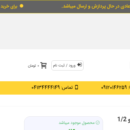
دازش و ارسال میباشد.
برای خرید قسطی از قسط گ
ورود / ثبت نام
0 تومان
0912
تماس: 04134444149
رابط ، واسطه و کمک بکس 10 اینچ / 25 سانت درایو 1/2
محصول موجود میباشد