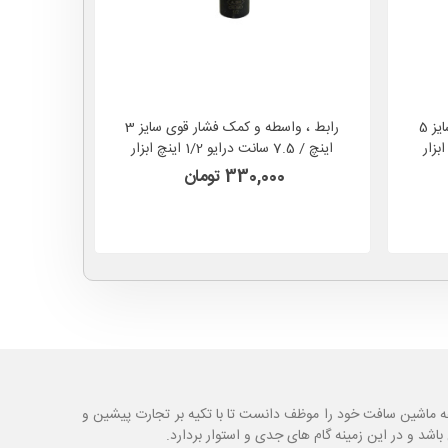
رابط ، واسطه و کمک فشار قوی سایز 5
رابط ، واسطه و کمک فشار قوی سایز 3
یو 1/2 اینچ ابزار
اینچ / 7.5 سانت درایو 1/2 اینچ ابزار
طول 21سانتیمتر MAXIN مدل VA38
شاهد
330,000 تومان
ه ماشین سافت خود را موظف دانست تا با تکیه بر تجارت پیشین و
شد و در این زمینه گام های جدی و استوار بردارد.