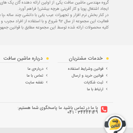
گروه مهندسی ماشین سافت یکی از اولین ارائه دهنده گان پک های 
ایجاد اشتغال پویا و کار آفرینی هرچه بیشتررا فراهم آورد.
در کنار بخش نرم افزار و تجهیزات عیب یابی با دانشی چند ساله ،پا
ب
فعالیت این مجموعه از سال 92 شروع و با استفاده از افراد مجرب و با سابقه توانسته قدم های محکمی در زمینه های مختلف اعم از ابزار ، تجهیزات تعمیرگاهی و عیب یابی بردارد.
کلیه محصولات ارائه شده توسط این مجموعه مطابق با قوانین جمهور
خدمات مشتریان
درباره ماشین سافت
قوانین وشرایط استفاده
درباره‌ی ما
قوانین خرید و ارسال
تماس با ما
ثبت شکایات
نقشه سایت
ارتباط با ما
با ما در تماس باشید ما پاسخگوی شما هستیم:
34444149 - 041