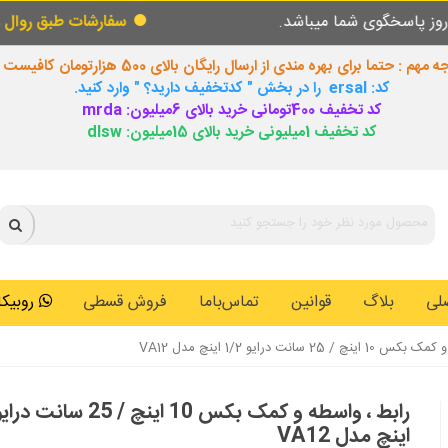
ما میباشد.
سفارشات طبق روال عادی در حال پر
 مهم : حتما برای بهره مندی از ارسال رایگان بالای 500 هزارتومان کافیست
کد: ersal را در بخش " کدتخفیف دارید؟ " وارد کنید.
کد تخفیف 400تومانی خرید بالای 6میلیون: mrda
کد تخفیف 1میلیونی خرید بالای 15میلیون: dlsw
لی
بلاگ
قوانین
تماس‌باما
فروش قسطی
روبیکا: 0146259
 25 سانت درایو 1/2 اینچ مدل VA12
اینچ مدل VA12