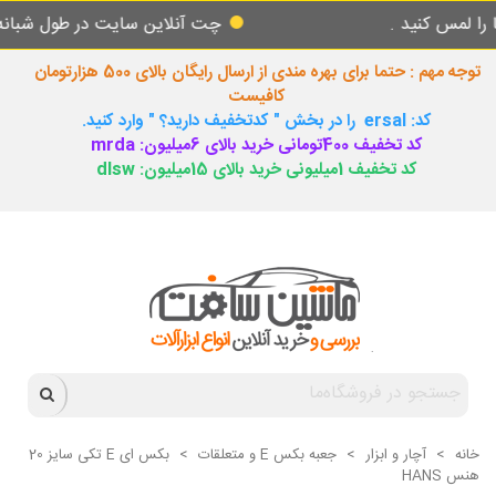
نید .
چت آنلاین سایت در طول شبانه روز پاس
توجه مهم : حتما برای بهره مندی از ارسال رایگان بالای 500 هزارتومان
کافیست
کد: ersal را در بخش " کدتخفیف دارید؟ " وارد کنید.
کد تخفیف 400تومانی خرید بالای 6میلیون: mrda
کد تخفیف 1میلیونی خرید بالای 15میلیون: dlsw
خانه
>
آچار و ابزار
>
جعبه بکس E و متعلقات
>
بکس ای E تکی سایز 20
هنس HANS