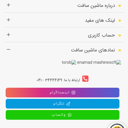
درباره ماشین سافت
لینک های مفید
حساب کاربری
نمادهای ماشین سافت
ارتباط با ما: 34444149 - 041
اینستاگرام
تلگرام
واتساپ