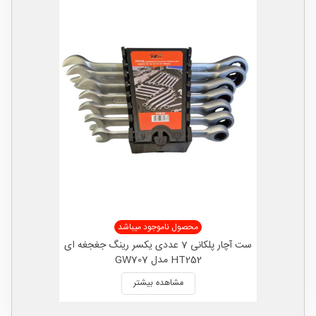
محصول ناموجود میباشد
ست آچار پلکانی 7 عددی یکسر رینگ جغجغه ای
HT252 مدل GW707
مشاهده بیشتر