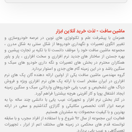
ماشین سافت - لذت خرید آنلاین ابزار
همزمان با پیشرفت علم و تکنولوژی های نوین در عرصه خودروسازی و
تغییر الگوی تعمیرات و نگهداری خودروها از شکل سنتی به شکل مدرن ،
مجموعه ماشین سافت خود را موظف دانست تا با تکیه بر تجارت پیشین و
بهره جستن از ساختار های جدید نرم افزاری و سخت افزاری ، یار و یاور
همکاران محترم در بخش های تعمیرات و نگه داری خودرو های سبک و
سنگین باشد و در این زمینه گام های جدی و استوار بردارد.
گروه مهندسی ماشین سافت یکی از اولین ارائه دهنده گان پک های نرم
افزاری در ایران مفتخر است با ارائه پک های نرم افزاری ویژه و فروش
دیاگ های تشخیص و عیب یابی خودروهای وارداتی سبک و سنگین زمینه
ایجاد اشتغال پویا و کار آفرینی هرچه بیشتررا فراهم آورد.
در کنار بخش نرم افزار و تجهیزات عیب یابی با دانشی چند ساله ،پا
به
عرصه ابزار آلات تخصصی مکانیکی و گاراژی گذاشتیم و سعی در ارائه
بهترین و با کیفیت محصولات به مشتریان هستیم.
فعالیت این مجموعه از سال 92 شروع و با استفاده از افراد مجرب و با سابقه
توانسته قدم های محکمی در زمینه های مختلف اعم از ابزار ، تجهیزات
تعمیرگاهی و عیب یابی بردارد.