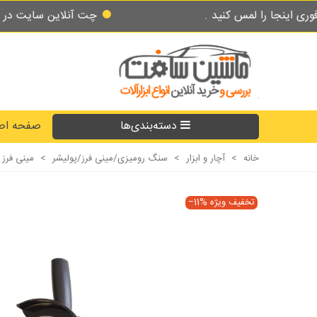
س کنید .
چت آنلاین سایت در طول شبانه روز 
دسته‌بندی‌ها
صفحه اص
خانه
>
آچار و ابزار
>
سنگ رومیزی/مینی فرز/پولیشر
>
مینی فرز (پولیش
تخفیف ویژه
‎−11%