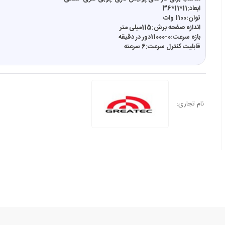
ابعاد:11*11*36
توان:1100 وات
اندازه صفحه برش:115میلی متر
بازه سرعت:0-11000دور در دقیقه
قابلیت کنترل سرعت:6 سرعته
نام تجاری: