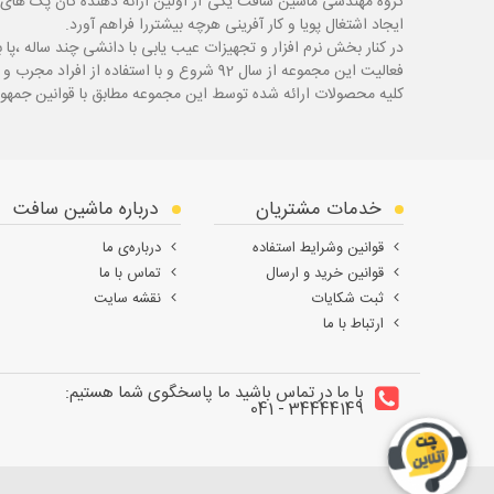
گروه مهندسی ماشین سافت یکی از اولین ارائه دهنده گان پک های 
ایجاد اشتغال پویا و کار آفرینی هرچه بیشتررا فراهم آورد.
در کنار بخش نرم افزار و تجهیزات عیب یابی با دانشی چند ساله ،پا
ب
فعالیت این مجموعه از سال 92 شروع و با استفاده از افراد مجرب و با سابقه توانسته قدم های محکمی در زمینه های مختلف اعم از ابزار ، تجهیزات تعمیرگاهی و عیب یابی بردارد.
کلیه محصولات ارائه شده توسط این مجموعه مطابق با قوانین جمهور
خدمات مشتریان
درباره ماشین سافت
قوانین وشرایط استفاده
درباره‌ی ما
قوانین خرید و ارسال
تماس با ما
ثبت شکایات
نقشه سایت
ارتباط با ما
با ما در تماس باشید ما پاسخگوی شما هستیم:
34444149 - 041