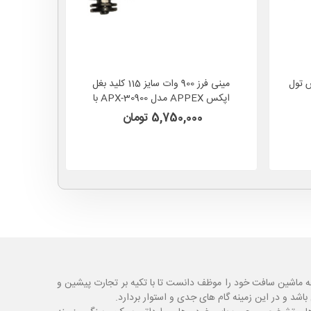
یلیمتر آس تول
مینی فرز 900 وات سایز 115 کلید بغل
اپکس APPEX مدل APX-30900 با
یکسال گارانتی
502
5,750,000 تومان
ه ماشین سافت خود را موظف دانست تا با تکیه بر تجارت پیشین و
شد و در این زمینه گام های جدی و استوار بردارد.