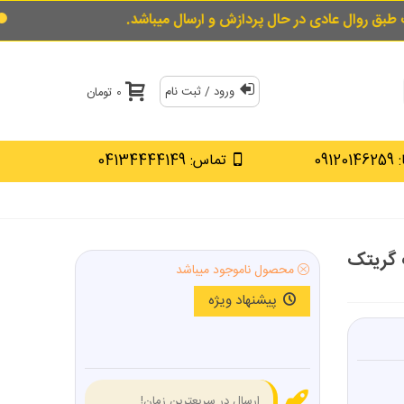
در حال پردازش و ارسال میباشد.
برای خرید قسطی
ورود / ثبت نام
0 تومان
0912
تماس: 04134444149
دسته بلند دیمردار 1100 وات گریتک
محصول ناموجود میباشد
پیشنهاد ویژه
ارسال در سریعترین زمان!