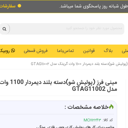
پاسخگوی شما میباشد.
سفارشات طبق روال عادی 
لی
بلاگ
قوانین
تماس‌باما
فروش قسطی
روبیکا: 0146259
 شو)دسته بلند دیمردار 1100 وات گریتک مدل GTAG11002
مینی فرز (پولیش شو)
مدل GTAG11002
خلاصه مشخصات :
کد کالا:
MCH2243
مناسب برای کار های پولیش کاری چوبی فلزی سنگی