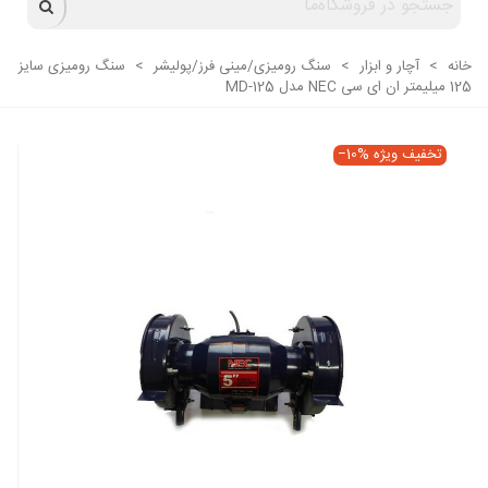
خانه
>
آچار و ابزار
>
سنگ رومیزی/مینی فرز/پولیشر
>
سنگ روميزی سایز
125 میلیمتر ان ای سی NEC مدل MD-125
تخفیف ویژه
‎−10%