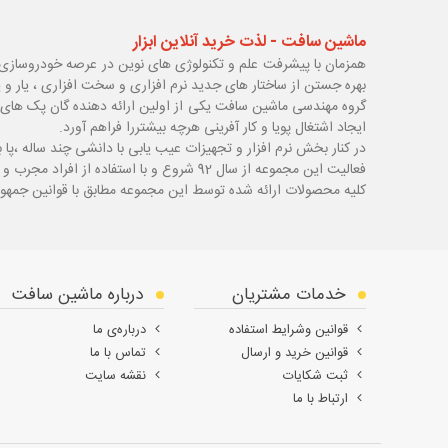
ماشین سافت - لذت خرید آنلاین ابزار
همزمان با پیشرفت علم و تکنولوژی های نوین در عرصه خودروسازی 
بهره جستن از ساختار های جدید نرم افزاری و سخت افزاری ، یار و 
گروه مهندسی ماشین سافت یکی از اولین ارائه دهنده گان پک های 
ایجاد اشتغال پویا و کار آفرینی هرچه بیشتررا فراهم آورد.
در کنار بخش نرم افزار و تجهیزات عیب یابی با دانشی چند ساله ،پا
ب
فعالیت این مجموعه از سال 92 شروع و با استفاده از افراد مجرب و با سابقه توانسته قدم های محکمی در زمینه های مختلف اعم از ابزار ، تجهیزات تعمیرگاهی و عیب یابی بردارد.
کلیه محصولات ارائه شده توسط این مجموعه مطابق با قوانین جمهور
خدمات مشتریان
درباره ماشین سافت
قوانین وشرایط استفاده
درباره‌ی ما
قوانین خرید و ارسال
تماس با ما
ثبت شکایات
نقشه سایت
ارتباط با ما