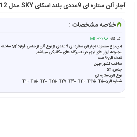
آچار آلن ستاره ای 9عددی بلند اسکای SKY مدل ST-9012
خلاصه مشخصات :
کد کالا:
MCH2088
این نوع مجموعه اچار الن ستاره ای 9 عددی
مجموعه ابزار های لازم در تعمیرگاه های مکانیکی میباشد.
تعداد الن:9 عدد
ساخت کشور:چین
جنس:S2
نوع الن:ستاره ای
شماره الن:T10-T15-T20-T25-T27-T30-T40-T45-T50