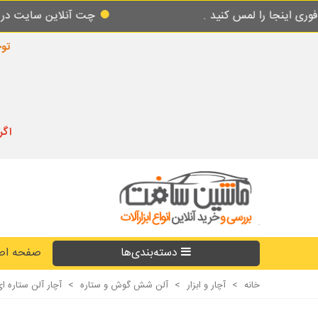
 کنید .
چت آنلاین سایت در طول شبانه روز پ
توجه
اگر
دسته‌بندی‌ها
صفحه اص
خانه
>
آچار و ابزار
>
آلن شش گوش و ستاره
>
آچار آلن ستاره ای 9عددی بلند اسکای SKY مدل 12