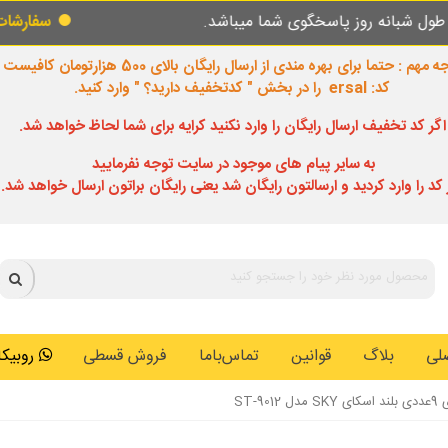
اسخگوی شما میباشد.
سفارشات طبق روال عادی د
 مهم : حتما برای بهره مندی از ارسال رایگان بالای 500 هزارتومان کافیست
کد: ersal را در بخش " کدتخفیف دارید؟ " وارد کنید.
اگر کد تخفیف ارسال رایگان را وارد نکنید کرایه برای شما لحاظ خواهد شد.
به سایر پیام های موجود در سایت توجه نفرمایید
 کد را وارد کردید و ارسالتون رایگان شد یعنی رایگان براتون ارسال خواهد شد.
لی
بلاگ
قوانین
تماس‌باما
فروش قسطی
روبیکا: 0146259
ST-90