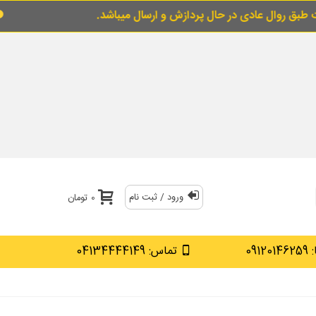
ر حال پردازش و ارسال میباشد.
برای خرید قسطی
ورود / ثبت نام
0 تومان
0912
تماس: 04134444149