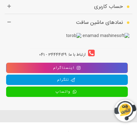
حساب کاربری
نمادهای ماشین سافت
ارتباط با ما: 34444149 - 041
اینستاگرام
تلگرام
واتساپ
استفاده از تمامی مطالب ، تصاویر و محتوای سايت فقط برای مقاصد غیر تجاری
و با ذکر منبع بلامانع است