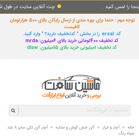
مس کنید .
چت آنلاین سایت در طول شبانه روز
توجه مهم : حتما برای بهره مندی از ارسال رایگان بالای 500 هزارتومان
کافیست
کد: ersal را در بخش " کدتخفیف دارید؟ " وارد کنید.
کد تخفیف 400تومانی خرید بالای 6میلیون: mrda
کد تخفیف 1میلیونی خرید بالای 15میلیون: dlsw
خانه
>
آچار و ابزار
>
آلن شش گوش و ستاره
>
آچار آلن تکی سایز 8 بلند
سیاه رنگ