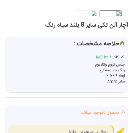
آچار آلن تکی سایز 8 بلند سیاه رنگ
خلاصه مشخصات :
کد کالا:
MCH2116
جنس:کروم وانادیوم
رنگ بدنه:مشکی
ابعاد:19*2.5
سایز:8mm
محصول ناموجود میباشد
ارسال در سریعترین زمان!