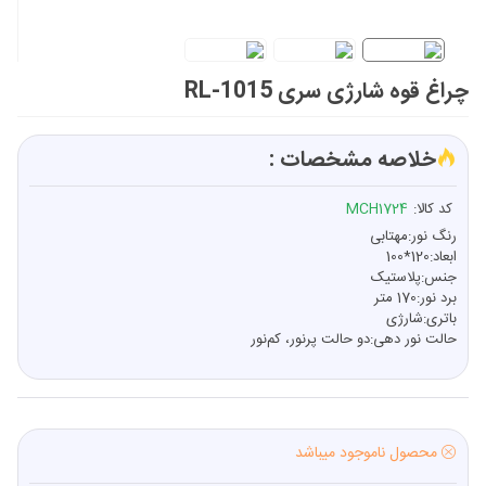
چراغ قوه شارژی سری RL-1015
خلاصه مشخصات :
کد کالا:
MCH1724
رنگ نور:مهتابی
ابعاد:120*100
جنس:پلاستیک
برد نور:170 متر
باتری:شارژی
حالت نور دهی:دو حالت پرنور، کم‌نور
محصول ناموجود میباشد