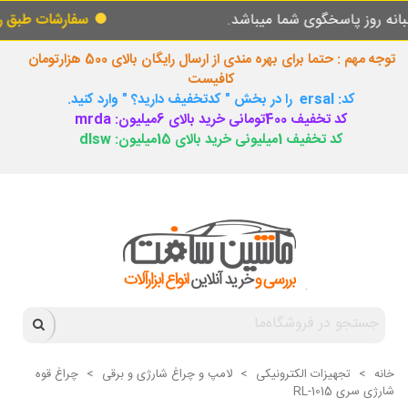
پاسخگوی شما میباشد.
سفارشات طبق روال عادی 
توجه مهم : حتما برای بهره مندی از ارسال رایگان بالای 500 هزارتومان
کافیست
کد: ersal را در بخش " کدتخفیف دارید؟ " وارد کنید.
کد تخفیف 400تومانی خرید بالای 6میلیون: mrda
کد تخفیف 1میلیونی خرید بالای 15میلیون: dlsw
خانه
>
تجهیزات الکترونیکی
>
لامپ و چراغ شارژی و برقی
>
چراغ قوه
شارژی سری RL-1015