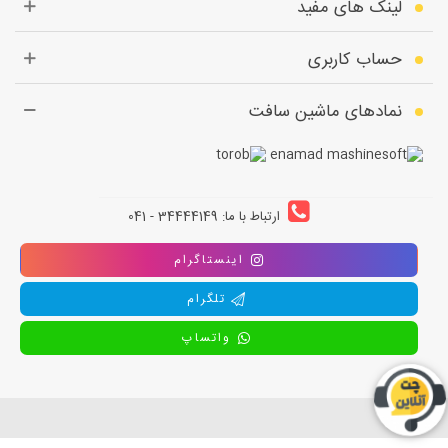
لینک های مفید
حساب کاربری
نمادهای ماشین سافت
ارتباط با ما: 34444149 - 041
اینستاگرام
تلگرام
واتساپ
استفاده از تمامی مطالب ، تصاویر و محتوای سايت فقط برای مقاصد غیر تجاری