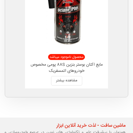
محصول ناموجود میباشد
مایع اکتان بوستر بنزین 88S پومی مخصوص
خودروهای اتمسفریک
مشاهده بیشتر
ماشین سافت - لذت خرید آنلاین ابزار
همزمان با پیشرفت علم و تکنولوژی های نوین در عرصه خودروسازی و