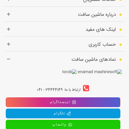
درباره ماشین سافت
لینک های مفید
حساب کاربری
نمادهای ماشین سافت
ارتباط با ما: 34444149 - 041
اینستاگرام
تلگرام
واتساپ