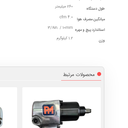
260 میلیمتر
طول دستگاه
4.0 cfm
میانگین مصرف هوا
3/8in. / 10mm
استاندارد پیچ و مهره
1.2 کیلوگرم
وزن
محصولات مرتبط