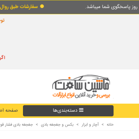
سفارشات طبق روال عادی در حال پردازش و ارسال م
توجه
اگر
دسته‌بندی‌ها
صفحه اص
خانه
>
آچار و ابزار
>
بکس و جغجغه بادی
>
جغجغه بادی فشار قوی درایو 1/2 جنیوس IUS