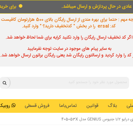
یباشد.
برای خرید قسطی از قسط گو اینجارا لمس 
 مهم : حتما برای بهره مندی از ارسال رایگان بالای 500 هزارتومان کافیست
کد: ersal را در بخش " کدتخفیف دارید؟ " وارد کنید.
اگر کد تخفیف ارسال رایگان را وارد نکنید کرایه برای شما لحاظ خواهد شد.
به سایر پیام های موجود در سایت توجه نفرمایید
 کد را وارد کردید و ارسالتون رایگان شد یعنی رایگان براتون ارسال خواهد شد.
لی
بلاگ
قوانین
تماس‌باما
فروش قسطی
روبیکا: 0146259
GEN مدل 405053X