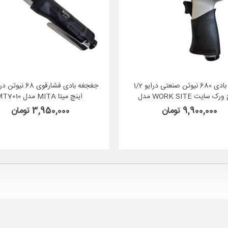
بکس بادی 680 نیوتن صنعتی درایو 1/2
اینچ ورک سایت WORK SITE مدل
اینچ میتا MITA مدل MT7010
PNT-103
9,900,000 تومان
3,950,000 تومان