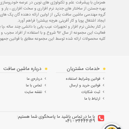
همزمان با پیشرفت علم و تکنولوژی های نوین در عرصه خودروسازی 
بهره جستن از ساختار های جدید نرم افزاری و سخت افزاری ، یار و 
گروه مهندسی ماشین سافت یکی از اولین ارائه دهنده گان پک های 
ایجاد اشتغال پویا و کار آفرینی هرچه بیشتررا فراهم آورد.
در کنار بخش نرم افزار و تجهیزات عیب یابی با دانشی چند ساله ،پا
ب
فعالیت این مجموعه از سال 92 شروع و با استفاده از افراد مجرب و با سابقه توانسته قدم های محکمی در زمینه های مختلف اعم از ابزار ، تجهیزات تعمیرگاهی و عیب یابی بردارد.
کلیه محصولات ارائه شده توسط این مجموعه مطابق با قوانین جمهور
خدمات مشتریان
درباره ماشین سافت
قوانین وشرایط استفاده
درباره‌ی ما
قوانین خرید و ارسال
تماس با ما
ثبت شکایات
نقشه سایت
ارتباط با ما
با ما در تماس باشید ما پاسخگوی شما هستیم:
34444149 - 041