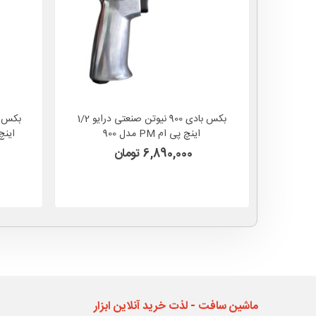
بکس بادی 900 نیوتن صنعتی درایو 1/2
اینچ پی ام PM مدل 900
6,890,000 تومان
ماشین سافت - لذت خرید آنلاین ابزار