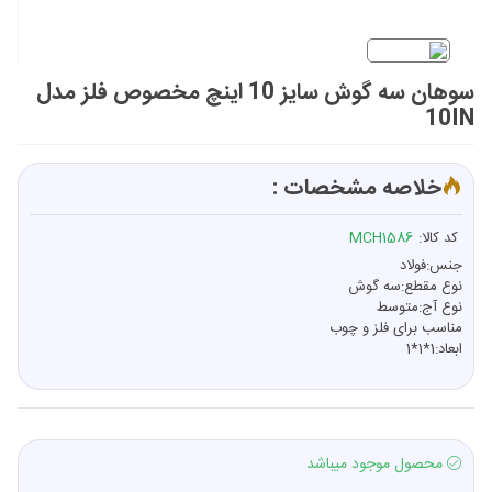
سوهان سه گوش سایز 10 اینچ مخصوص فلز مدل
10IN
خلاصه مشخصات :
کد کالا:
MCH1586
جنس:فولاد
نوع مقطع:سه گوش
نوع آج:متوسط
مناسب برای فلز و چوب
ابعاد:1*1*1
محصول موجود میباشد