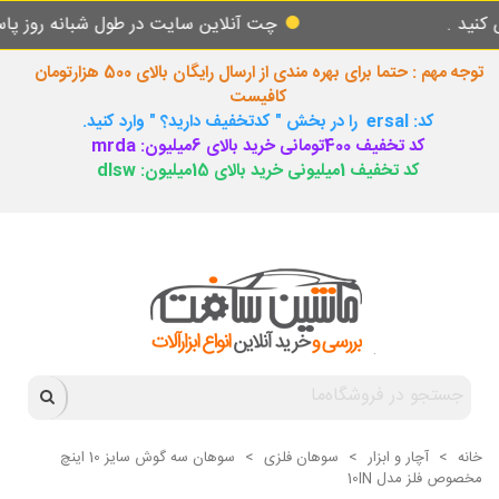
چت آنلاین سایت در طول شبانه روز پاسخگوی ش
توجه مهم : حتما برای بهره مندی از ارسال رایگان بالای 500 هزارتومان
کافیست
کد: ersal را در بخش " کدتخفیف دارید؟ " وارد کنید.
کد تخفیف 400تومانی خرید بالای 6میلیون: mrda
کد تخفیف 1میلیونی خرید بالای 15میلیون: dlsw
خانه
>
آچار و ابزار
>
سوهان فلزی
>
سوهان سه گوش سایز 10 اینچ
مخصوص فلز مدل 10IN