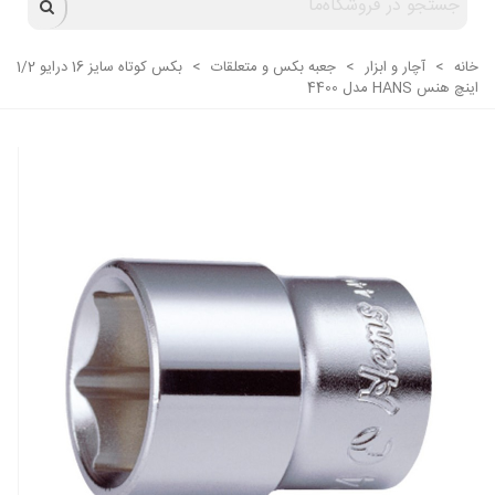
خانه
>
آچار و ابزار
>
جعبه بکس و متعلقات
>
بکس کوتاه سایز 16 درایو 1/2
اینچ هنس HANS مدل 4400