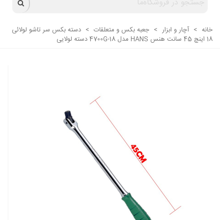
خانه
>
آچار و ابزار
>
جعبه بکس و متعلقات
>
دسته بکس سر تاشو لولائی
18 اینچ 45 سانت هنس HANS مدل 4700G-18 دسته لولایی