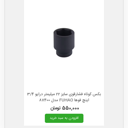
بکس کوتاه فشارقوی سایز 22 میلیمتر درایو 3/4
اینچ فوها FUHAO مدل 87400
550,000 تومان
افزودن به سبد خرید