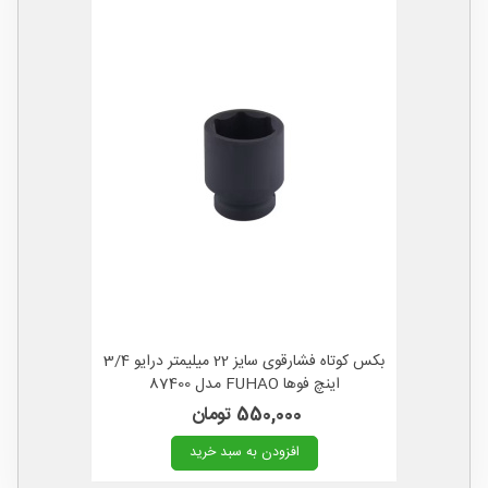
بکس کوتاه فشارقوی سایز 22 میلیمتر درایو 3/4
اینچ فوها FUHAO مدل 87400
550,000 تومان
افزودن به سبد خرید