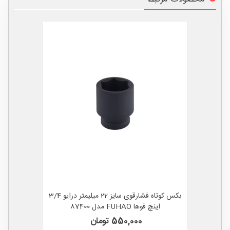
بکس کوتاه فشارقوی سایز 22 میلیمتر درایو 3/4
اینچ فوها FUHAO مدل 87400
550,000 تومان