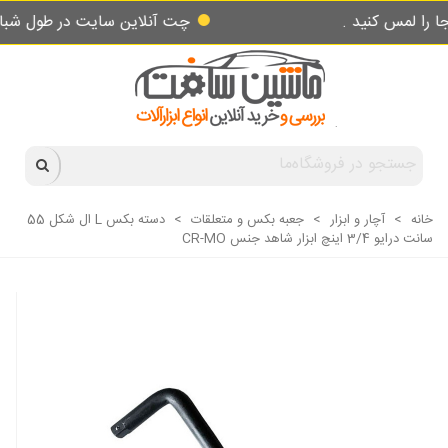
س کنید .
چت آنلاین سایت در طول شبانه روز پ
خانه
>
آچار و ابزار
>
جعبه بکس و متعلقات
>
دسته بکس L ال شکل 55
سانت درایو 3/4 اینچ ابزار شاهد جنس CR-MO