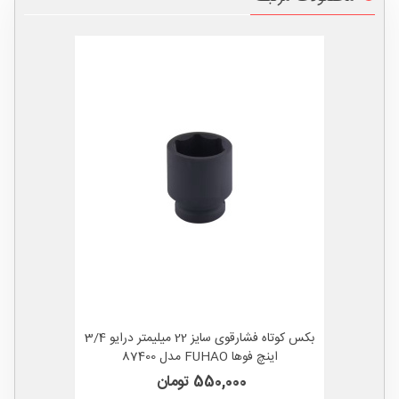
بکس کوتاه فشارقوی سایز 22 میلیمتر درایو 3/4
اینچ فوها FUHAO مدل 87400
550,000 تومان