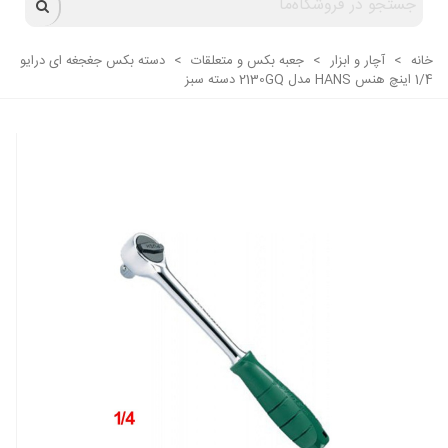
خانه
>
آچار و ابزار
>
جعبه بکس و متعلقات
>
دسته بکس جغجغه ای درایو
1/4 اینچ هنس HANS مدل 2130GQ دسته سبز