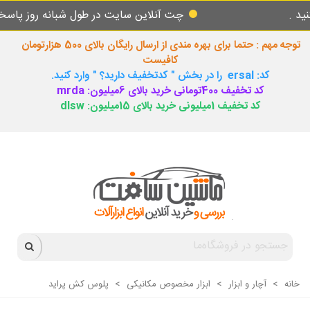
چت آنلاین سایت در طول شبانه روز پاسخگوی شما
توجه مهم : حتما برای بهره مندی از ارسال رایگان بالای 500 هزارتومان
کافیست
کد: ersal را در بخش " کدتخفیف دارید؟ " وارد کنید.
کد تخفیف 400تومانی خرید بالای 6میلیون: mrda
کد تخفیف 1میلیونی خرید بالای 15میلیون: dlsw
خانه
>
آچار و ابزار
>
ابزار مخصوص مکانیکی
>
پلوس کش پراید