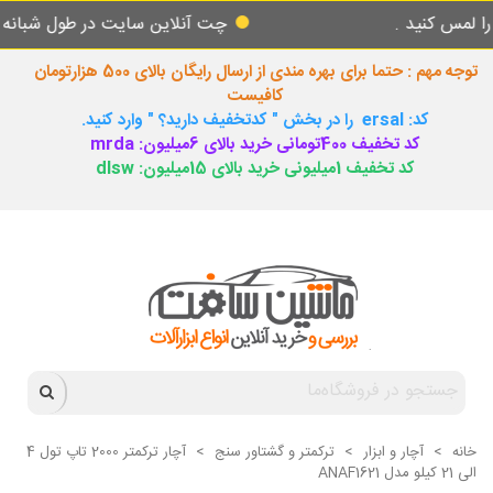
ید .
چت آنلاین سایت در طول شبانه روز پاسخ
توجه مهم : حتما برای بهره مندی از ارسال رایگان بالای 500 هزارتومان
کافیست
کد: ersal را در بخش " کدتخفیف دارید؟ " وارد کنید.
کد تخفیف 400تومانی خرید بالای 6میلیون: mrda
کد تخفیف 1میلیونی خرید بالای 15میلیون: dlsw
خانه
>
آچار و ابزار
>
ترکمتر و گشتاور سنج
>
آچار ترکمتر 2000 تاپ تول 4
الی 21 کیلو مدل ANAF1621