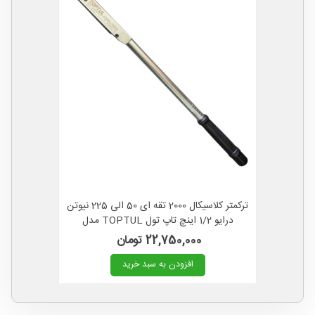
ترکمتر کلاسیکال 2000 تقه ای 50 الی 225 نیوتن
درایو 1/2 اینچ تاپ تول TOPTUL مدل
ANBA1623
22,750,000 تومان
افزودن به سبد خرید