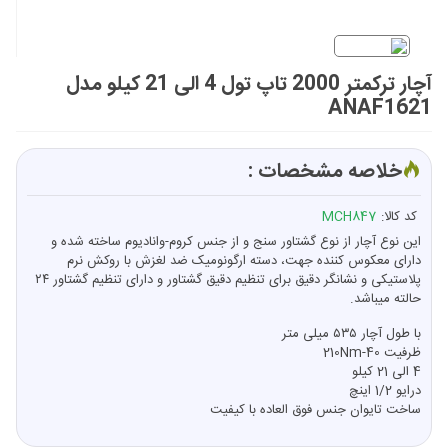
آچار ترکمتر 2000 تاپ تول 4 الی 21 کیلو مدل
ANAF1621
خلاصه مشخصات :
کد کالا:
MCH847
این نوع آچار از نوع
گشتاور سنج
و از جنس
کروم-وانادیوم ساخته شده و
دارای معکوس کننده جهت،
دسته ارگونومیک ضد لغزش با روکش نرم
پلاستیکی و
نشانگر دقیق برای تنظیم دقیق گشتاور و دارای
تنظیم گشتاور ۲۴
حالته
میباشد.
با
طول آچار ۵۳۵ میلی متر
ظرفیت 40-210Nm
4 الی 21 کیلو
درایو 1/2 اینچ
ساخت تایوان جنس فوق العاده با کیفیت