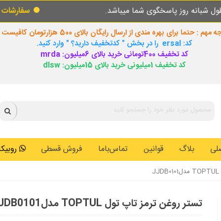
خگوی شما میباشد.
سفارشات طبق روال عادی در
 مهم : حتما برای بهره مندی از ارسال رایگان بالای 500 هزارتومان کافیست
کد: ersal را در بخش " کدتخفیف دارید؟ " وارد کنید.
کد تخفیف 400تومانی خرید بالای 6میلیون: mrda
کد تخفیف 1میلیونی خرید بالای 15میلیون: dlsw
لی
بلاگ
قوانین
تماس‌باما
فروش قسطی
روبیکا: 0146259
J
تستر روغن ترمز تاپ تول TOPTUL مدلJJDB0101