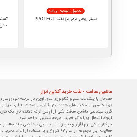
محصول ناموجود میباشد
تستر روغن ترمز پروتکت PROTECT
مدل HKFTB ( رطوبت سنج رو
ماشین سافت - لذت خرید آنلاین ابزار
همزمان با پیشرفت علم و تکنولوژی های نوین در عرصه خودروسازی 
بهره جستن از ساختار های جدید نرم افزاری و سخت افزاری ، یار و 
گروه مهندسی ماشین سافت یکی از اولین ارائه دهنده گان پک های 
ایجاد اشتغال پویا و کار آفرینی هرچه بیشتررا فراهم آورد.
در کنار بخش نرم افزار و تجهیزات عیب یابی با دانشی چند ساله ،پا
ب
فعالیت این مجموعه از سال 92 شروع و با استفاده از افراد مجرب و با سابقه توانسته قدم های محکمی در زمینه های مختلف اعم از ابزار ، تجهیزات تعمیرگاهی و عیب یابی بردارد.