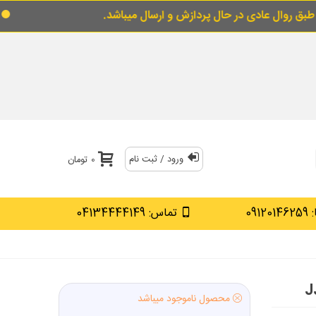
 حال پردازش و ارسال میباشد.
برای خرید قسطی ا
ورود / ثبت نام
0 تومان
0912
تماس: 04134444149
محصول ناموجود میباشد