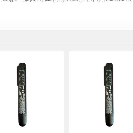
 دستگاه تست روغن ترمز را می توانید برای انواع وسایل نقلیه از قبیل ماشین، موتور