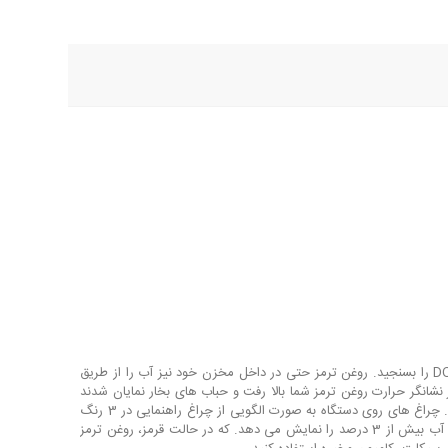
شما به کمک دستگاه تست روغن ترمز می توانید به راحتی و بدون نیاز به تخصص غلظت آب موجود در مخزن روغن ترمز های مدل DOT3, DOT4, DOT5.1 را بسنجید. روغن ترمز حتی در داخل مخزن خود نیز آب را از طریق
 نشانگر حرارت روغن ترمز شما بالا رفت و حباب های بخار نمایان شدند
عملاً ترمز شما کار نمی کند علاوه بر این بالا بودن درصد آب مخزن روغن ترمز ریسک خوردگی کل سیستم ترمز شما را در محل اتصال قطعات افزایش می دهد. چراغ های روی دستگاه به صورت الگویی از چراغ راهنمایی در 3 رنگ
نمایش داده شده اند، بیانگر این هستند؛ چراغ سبز نشانگر میزان آب بین 0 تا 1.5 درصد و چراغ زرد نشانگر میزان آب بین 1.5 تا 3 درصد و چراغ قرمز میزان آب بیش از 3 درصد را نمایش می دهد. که در حالت قرمز، روغن ترمز