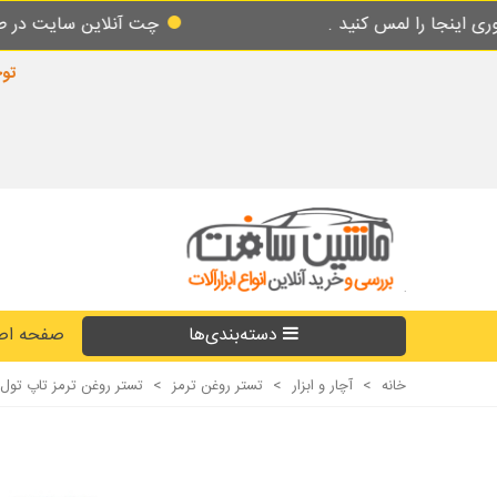
کنید .
چت آنلاین سایت در طول شبانه روز پاس
توجه
دسته‌بندی‌ها
صفحه اص
خانه
>
آچار و ابزار
>
تستر روغن ترمز
>
تستر روغن ترمز تاپ تول TOPTUL مدلJDB0101