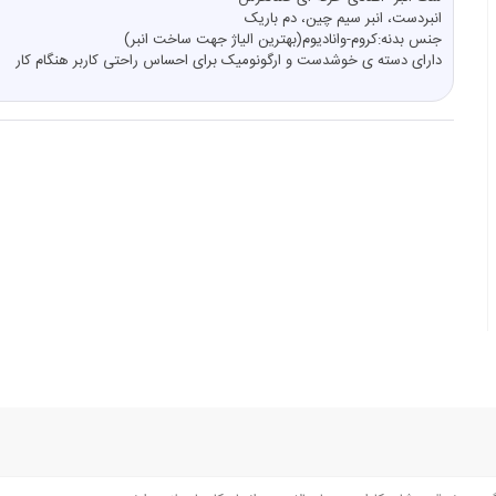
انبردست، انبر سیم چین، دم باریک
جنس بدنه:کروم-وانادیوم(بهترین الیاژ جهت ساخت انبر)
دارای دسته ی خوشدست و ارگونومیک برای احساس راحتی کاربر هنگام کار