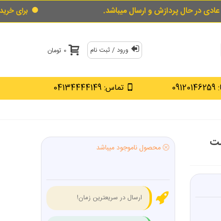
دازش و ارسال میباشد.
برای خرید قسطی از قسط گ
ورود / ثبت نام
0 تومان
0912
تماس: 04134444149
ز 4.5 اینچ ست
محصول ناموجود میباشد
ارسال در سریعترین زمان!