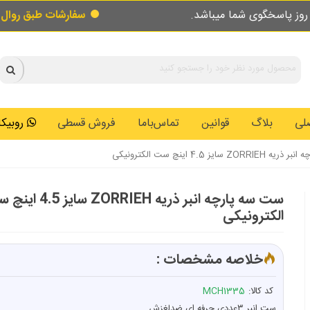
ما میباشد.
سفارشات طبق روال عادی در حال پر
لی
بلاگ
قوانین
تماس‌باما
فروش قسطی
روبیکا: 0146259
Z سایز 4.5 اینچ ست الکترونیکی
ست سه پارچه انبر ذریه ZORRIEH سای
الکترونیکی
خلاصه مشخصات :
کد کالا:
MCH1335
ست انبر ۳عددی حرفه ای ضدلغزش