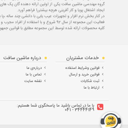
گروه مهندسی ماشین سافت یکی از اولین ارائه دهنده گان پک های 
ایجاد اشتغال پویا و کار آفرینی هرچه بیشتررا فراهم آورد.
در کنار بخش نرم افزار و تجهیزات عیب یابی با دانشی چند ساله ،پا
ب
فعالیت این مجموعه از سال 92 شروع و با استفاده از افراد مجرب و با سابقه توانسته قدم های محکمی در زمینه های مختلف اعم از ابزار ، تجهیزات تعمیرگاهی و عیب یابی بردارد.
کلیه محصولات ارائه شده توسط این مجموعه مطابق با قوانین جمهور
خدمات مشتریان
درباره ماشین سافت
قوانین وشرایط استفاده
درباره‌ی ما
قوانین خرید و ارسال
تماس با ما
ثبت شکایات
نقشه سایت
ارتباط با ما
با ما در تماس باشید ما پاسخگوی شما هستیم:
34444149 - 041