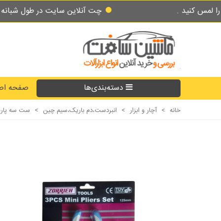
چت آنلاین سایت در طول شبانه روز پاسخگوی ش
دسته‌بندی‌ها
صفحه اص
خانه
>
آچار و ابزار
>
انبردست،دم باریک،سیم چین
>
ست سه پارچه انبر ذریه ORRIEH