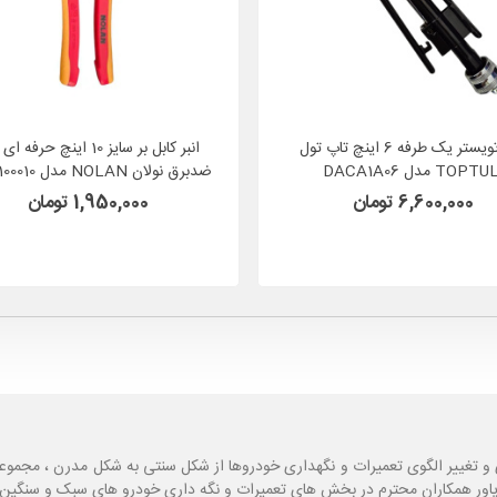
انبر تویستر یک طرفه 6 اینچ تاپ تول
انبر کابل بر سایز 10 اینچ حرف
TOPTU مدل DACA1A06
ضدبرق نولان NOLAN مدل 31290100010
6,600,000 تومان
1,950,000 تومان
و تغییر الگوی تعمیرات و نگهداری خودروها از شکل سنتی به شکل مدرن ، مجموع
یاور همکاران محترم در بخش های تعمیرات و نگه داری خودرو های سبک و سنگین با