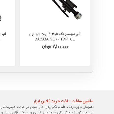
انبر تویستر یک طرفه 9 اینچ تاپ تول
TOPTUL مدل DACA1A09
L
7,100,000 تومان
ماشین سافت - لذت خرید آنلاین ابزار
همزمان با پیشرفت علم و تکنولوژی های نوین در عرصه خودروسازی 
بهره جستن از ساختار های جدید نرم افزاری و سخت افزاری ، یار و 