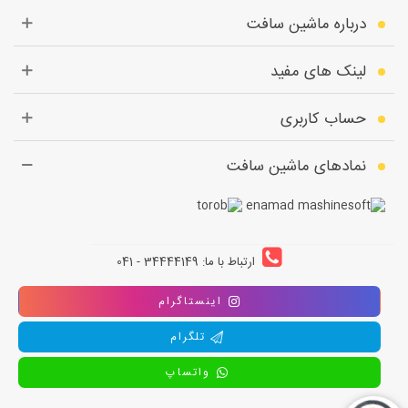
درباره ماشین سافت
لینک های مفید
حساب کاربری
نمادهای ماشین سافت
ارتباط با ما: 34444149 - 041
اینستاگرام
تلگرام
واتساپ