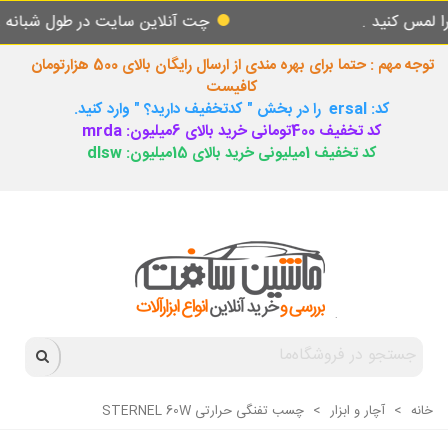
ید .
چت آنلاین سایت در طول شبانه روز پاسخ
توجه مهم : حتما برای بهره مندی از ارسال رایگان بالای 500 هزارتومان
کافیست
کد: ersal را در بخش " کدتخفیف دارید؟ " وارد کنید.
کد تخفیف 400تومانی خرید بالای 6میلیون: mrda
کد تخفیف 1میلیونی خرید بالای 15میلیون: dlsw
خانه
>
آچار و ابزار
>
چسب تفنگی حرارتی STERNEL 60W