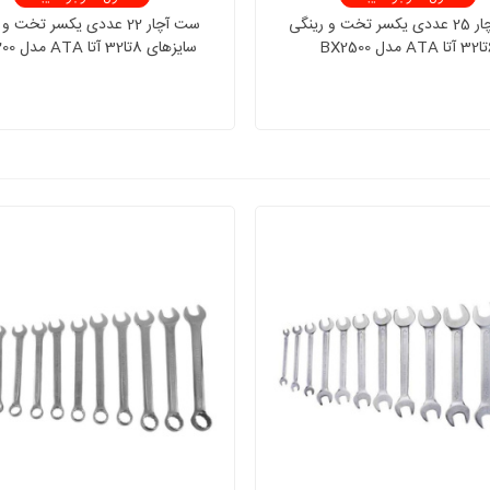
ست آچار 25 عددی یکسر تخت و رینگی
ست آچار 22 عددی یکسر تخت 
BX25
سایزهای 8تا32 آتا ATA مدل BX2200