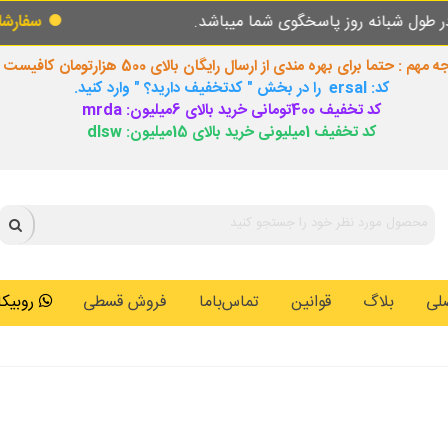
میباشد.
سفارشات طبق روال عادی در حال پردازش
 مهم : حتما برای بهره مندی از ارسال رایگان بالای 500 هزارتومان کافیست
کد: ersal را در بخش " کدتخفیف دارید؟ " وارد کنید.
کد تخفیف 400تومانی خرید بالای 6میلیون: mrda
کد تخفیف 1میلیونی خرید بالای 15میلیون: dlsw
لی
بلاگ
قوانین
تماس‌باما
فروش قسطی
روبیکا: 0146259