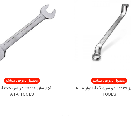
محصول ناموجود میباشد
محصول ناموجود میباشد
آچار سایز 27*24 دو سررینگ آتا تولز ATA
آچار سایز 28*25 دو سر تخت آ
ATA TOOLS
TOOLS