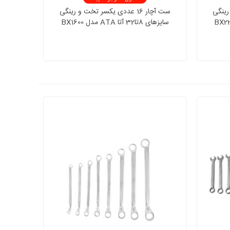
و رینگی
ست آچار 16 عددی یکسر تخت و رینگی
سایزهای 8تا32 آتا ATA مدل BX1600