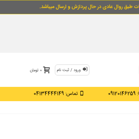
 و ارسال میباشد.
برای خرید قسطی از قسط گو ای
ورود / ثبت نام
0 تومان
0912
تماس: 04134444149