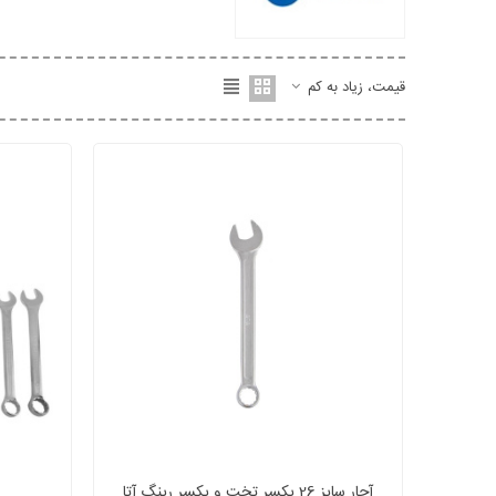
قیمت، زیاد به کم
آچار سایز 26 یکسر تخت و یکسر رینگ آتا