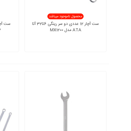
محصول ناموجود میباشد
ست آچار 12 عددی دو سر رینگی 6تا32 آتا
ATA مدل MX1200
6تا32 آتا ATA 