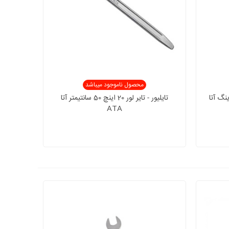
محصول ناموجود میباشد
 رینگ آتا
تایلیور - تایر لور 20 اینچ 50 سانتیمتر آتا
ATA