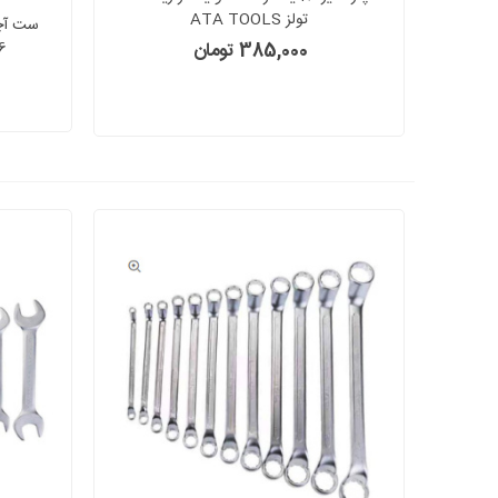
تولز ATA TOOLS
6تا32 آتا ATA مدل 00
385,000 تومان