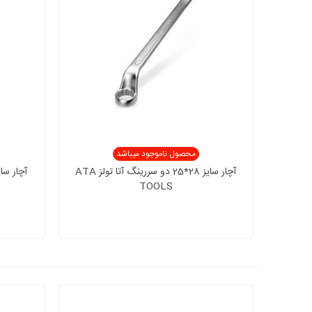
محصول ناموجود میباشد
آچار سایز 28*25 دو سررینگ آتا تولز ATA
TOOLS