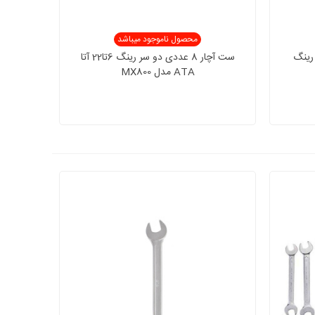
محصول ناموجود میباشد
و رینگ
ست آچار 8 عددی دو سر رینگ 6تا22 آتا
ATA مدل MX800