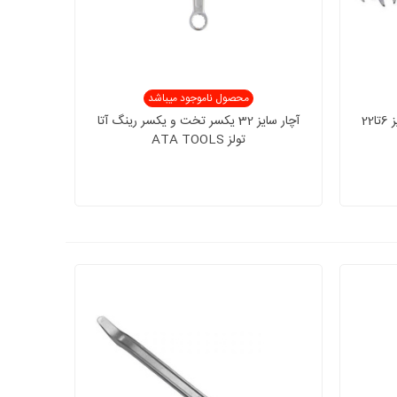
محصول ناموجود میباشد
ست آچار 8 عددی دو سر تخت سایز 6تا22
آچار سایز 32 یکسر تخت و یکسر رینگ آتا
تولز ATA TOOLS