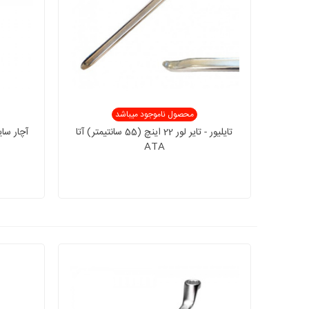
محصول ناموجود میباشد
تایلیور - تایر لور 22 اینچ (55 سانتیمتر) آتا
ATA