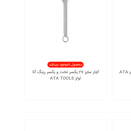
محصول ناموجود میباشد
آچار سایز 26*24 دو سررینگ آتا تولز ATA
آچار سایز 27 یکسر تخت و یکسر رینگ آتا
تولز ATA TOOLS