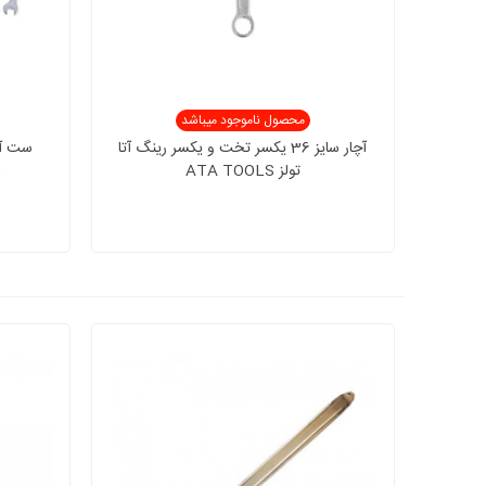
محصول ناموجود میباشد
آچار سایز 36 یکسر تخت و یکسر رینگ آتا
تولز ATA TOOLS
8تا