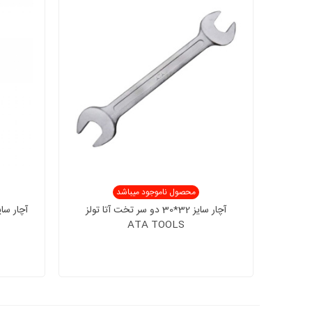
محصول ناموجود میباشد
آچار سایز 32*30 دو سر تخت آتا تولز
ATA TOOLS