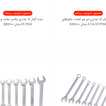
محصول ناموجود میباشد
محصول ناموجود میباشد
ست آچار 12 عددی دو سر تخت سایزهای
ست آچار 12 عددی یکسر تخت 
مدل KX1200
8تا22 آتا مدل BX1200