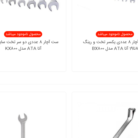
محصول ناموجود میباشد
محصول ناموجود میباشد
ست آچار 8 عددی یکسر تخت و رینگ
19 آتا ATA مدل BX800
آتا ATA مدل KX800