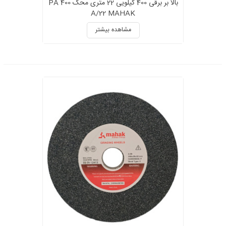
بالا بر برقی 400 کیلویی 22 متری محک PA 400
A/22 MAHAK
مشاهده بیشتر