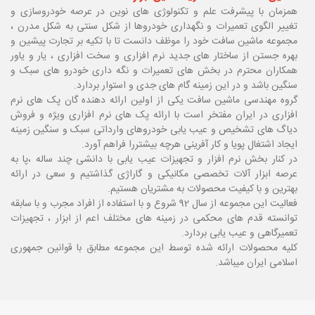
همزمان با پیشرفت علم و تکنولوژی های نوین در عرصه خودروسازی و
تغییر الگوی تعمیرات و نگهداری خودروها از شکل سنتی به شکل مدرن ،
مجموعه ماشین سافت خود را موظف دانست تا با تکیه بر تجارت پیشین و
بهره جستن از ساختار های جدید نرم افزاری و سخت افزاری ، یار و یاور
همکاران محترم در بخش های تعمیرات و نگه داری خودرو های سبک و
سنگین باشد و در این زمینه گام های جدی و استوار بردارد.
گروه مهندسی ماشین سافت یکی از اولین ارائه دهنده گان پک های نرم
افزاری در ایران مفتخر است با ارائه پک های نرم افزاری ویژه و فروش
دیاگ های تشخیص و عیب یابی خودروهای وارداتی سبک و سنگین زمینه
ایجاد اشتغال پویا و کار آفرینی هرچه بیشتررا فراهم آورد.
در کنار بخش نرم افزار و تجهیزات عیب یابی با دانشی چند ساله ،پا
به
عرصه ابزار آلات تخصصی مکانیکی و گاراژی گذاشتیم و سعی در ارائه
بهترین و با کیفیت محصولات به مشتریان هستیم.
فعالیت این مجموعه از سال 92 شروع و با استفاده از افراد مجرب و با سابقه
توانسته قدم های محکمی در زمینه های مختلف اعم از ابزار ، تجهیزات
تعمیرگاهی و عیب یابی بردارد.
کلیه محصولات ارائه شده توسط این مجموعه مطابق با قوانین جمهوری
اسلامی ایران میباشد.