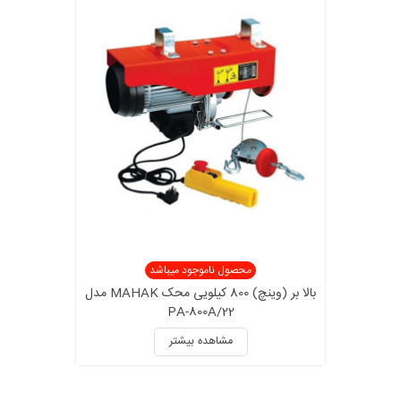
محصول ناموجود میباشد
بالا بر (وینچ) 800 کیلویی محک MAHAK مدل
PA-800A/22
مشاهده بیشتر