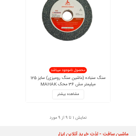
محصول ناموجود میباشد
سنگ سنباده (ماشین سنگ رومیزی) سایز 125
میلیمتر مش 36 محک MAHAK
مشاهده بیشتر
نمایش
1
تا 9 از 9 مورد
ماشین سافت - لذت خرید آنلاین ابزار