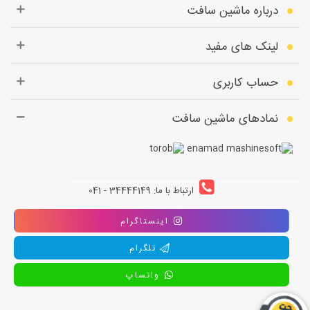
درباره ماشین سافت
لینک های مفید
حساب کاربری
نمادهای ماشین سافت
ارتباط با ما: 34444149 - 041
اینستاگرام
تلگرام
واتساپ