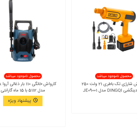
محصول ناموجود میباشد
محصول ناموجود میباشد
کارواش شارژی تک باطری 21 ولت 250
کارو
DINGQI مدل JE09001
مدل 5112 با 15 ماه گارانتی
پیشنهاد ویژه