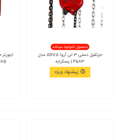
محصول ناموجود میباشد
جرثقیل دستی 3 تن آروا ARVA مدل
4583 | پسکرایه
2175 آروا ARVA با 70 م
پیشنهاد ویژه