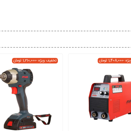
یژه
-1,408,000 تومان
تخفیف ویژه
-1,210,000 تومان