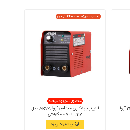
تخفیف ویژه
-640,000 تومان
محصول ناموجود میباشد
اینورتر جوشکاری 160 آمپر مدل 2116 آروا
اینورتر جوشکاری 160 آمپر آروا ARVA مدل
2117 با 70 ماه گارانتی
پیشنهاد ویژه