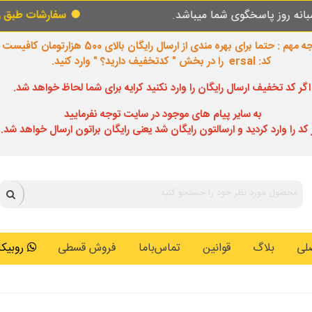
سفارشات طبق روال عادی در حال پردازش و ارسال م
 مهم : حتما برای بهره مندی از ارسال رایگان بالای 500 هزارتومان کافیست
کد: ersal را در بخش " کدتخفیف دارید؟ " وارد کنید.
اگر کد تخفیف ارسال رایگان را وارد نکنید کرایه برای شما لحاظ خواهد شد.
به سایر پیام های موجود در سایت توجه نفرمایید
 کد را وارد کردید و ارسالتون رایگان شد یعنی رایگان براتون ارسال خواهد شد.
لی
بلاگ
قوانین
تماس‌باما
فروش قسطی
روبیکا: 0146259