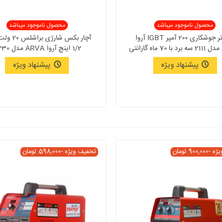
محصول ناموجود میباشد
محصول ناموجود میباشد
اینورتر جوشکاری 200 آمپر IGBT آروا
آچار بکس شارژی 
1/2 اینچ آروا ARVA مدل 3230
پیشنهاد ویژه
پیشنهاد ویژه
یژه
-900,000 تومان
تخفیف ویژه
-598,000 تومان