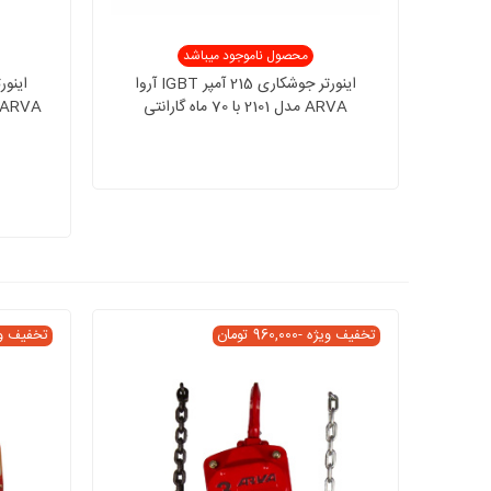
محصول ناموجود میباشد
اینورتر جوشکاری 215 آمپر IGBT آروا
ARVA مدل 2101 با 70 ماه گارانتی
ARVA مدل 2111 سه برد با 70 ماه گارانتی
تخفیف ویژه
-960,000 تومان
تخفیف و