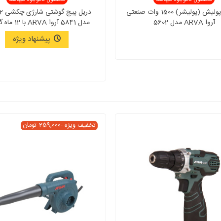
دستگاه پولیش (پولیشر) 1500 وات صنعتی
آروا ARVA مدل 5602
مدل 5841 آروا ARVA با 12 ماه گارانتی
پیشنهاد ویژه
تخفیف ویژه
-259,000 تومان