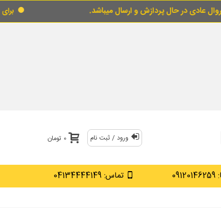
یباشد.
برای خرید قسطی از قسط گو اینجارا لمس ک
ورود / ثبت نام
0 تومان
0912
تماس: 04134444149