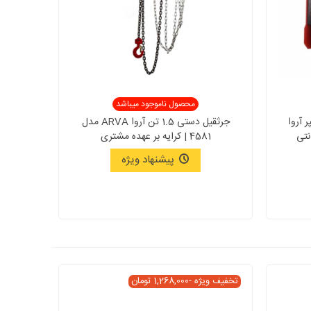
محصول ناموجود میباشد
اری ماتریکس 200 آمپر آروا
جرثقیل دستی 1.5 تن آروا ARVA مدل
4581 | کرایه بر عهده مشتری
پیشنهاد ویژه
تخفیف ویژه
-1,268,000 تومان