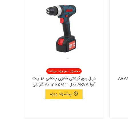
محصول ناموجود میباشد
اش خانگی 110 بار ذغالی آروا ARVA
دریل پیچ گوشتی شارژی چکشی 18 ولت
آروا ARVA مدل 5843 با 12 ماه گارانتی
پیشنهاد ویژه