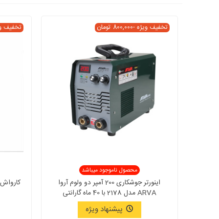
تخفیف ویژه
-800,000 تومان
تخفیف و
محصول ناموجود میباشد
اینورتر جوشکاری 200 آمپر دو ولوم آروا
ARVA مدل 2178 با 40 ماه گارانتی
پیشنهاد ویژه