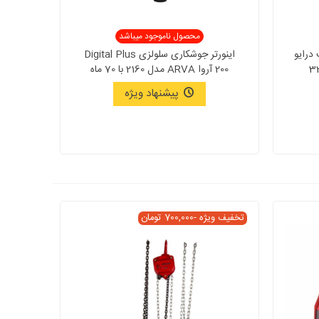
محصول ناموجود میباشد
براشلس 20 ولت درایو
اینورتر جوشکاری سلولزی Digital Plus
200 آروا ARVA مدل 2160 با 70 ماه
گارانتی
پیشنهاد ویژه
تخفیف ویژه
-700,000 تومان