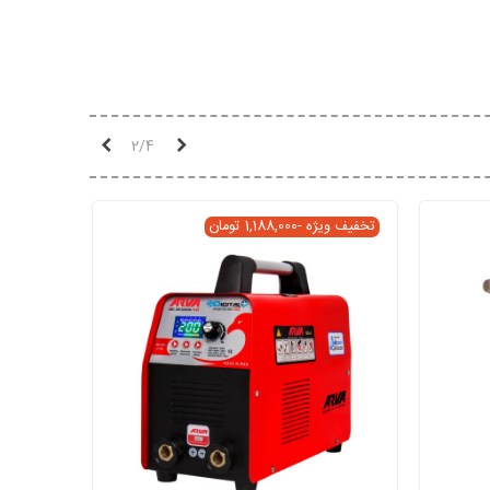
قبلی
بعدی
2/4
تخفیف ویژه
-1,188,000 تومان