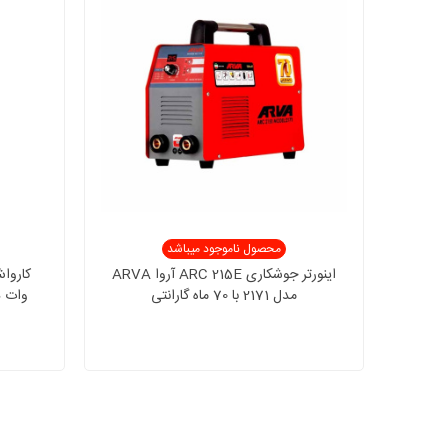
محصول ناموجود میباشد
اینورتر جوشکاری ARC 215E آروا ARVA
مدل 2171 با 70 ماه گارانتی
وات دینگشی 